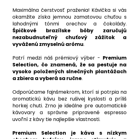
Maximálna čerstvosť praženia! Kávička si vás
okamžite získa jemnou zamatovou chuťou s
lahodnými tónmi orechov a čokolády.
Špičkové brazílske bôby zaručujú
nezabudnuteľný chuťový zážitok a
vyváženú zmyselnú arómu
.
Patrí medzi náš prémiový výber -
Premium
Selection, čo znamená, že sa pestuje na
vysoko položených slnečných plantážach
a zbiera a vyberá sa ručne
.
Odporúčame fajnšmekrom, ktorí si potrpia na
aromatickú kávu bez rušivej kyslosti a príliš
horkej chuti. Zrno je ideálne pre automatické
kávovary a správne pripravené espresso
uvoľní z kávy tie najlepšie vlastnosti.
Premium Selection je káva s nízkym