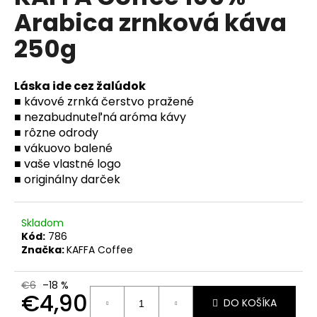
č
je
Arabica zrnková káva
0,0
a
z
m
250g
5
e
hviezdičiek.
Láska ide cez žalúdok
MOKATE
■ kávové zrnká čerstvo pražené
CAPPUCCINO
PUMPKIN
■ nezabudnuteľná aróma kávy
SPICE
■ rôzne odrody
110
■ vákuovo balené
G
■ vaše vlastné logo
€1,99
■ originálny darček
Pôvodne:
€2,99
Skladom
Kód:
786
Značka:
KAFFA Coffee
€6
–18 %
€4,90
DO KOŠÍKA