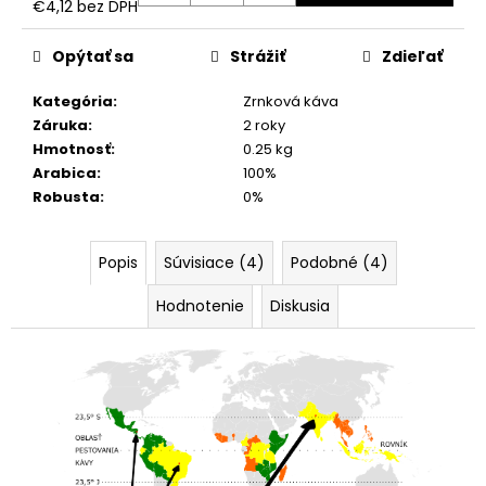
€4,12 bez DPH
Jednotková
cena:
Opýtať sa
Strážiť
Zdieľať
Kategória
:
Zrnková káva
Záruka
:
2 roky
Hmotnosť
:
0.25 kg
Arabica
:
100%
Robusta
:
0%
Popis
Súvisiace (4)
Podobné (4)
Hodnotenie
Diskusia