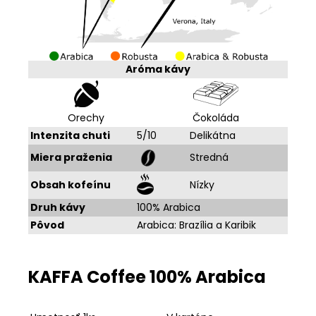
Aróma kávy
Orechy
Čokoláda
Intenzita chuti
5/10
Delikátna
Miera praženia
Stredná
Obsah kofeínu
Nízky
Druh kávy
100% Arabica
Pôvod
Arabica: Brazília a Karibik
KAFFA Coffee 100% Arabica