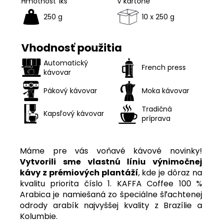
Hmotnosť 1ks
V kartóne
250 g
10 x 250 g
Vhodnosť použitia
Automatický
French press
kávovar
Pákový kávovar
Moka kávovar
Tradičná
Kapsľový kávovar
príprava
Máme pre vás voňavé kávové novinky!
Vytvorili sme vlastnú líniu výnimočnej
kávy z prémiových plantáží
, kde je dôraz na
kvalitu priorita číslo 1. KAFFA Coffee 100 %
Arabica je namiešaná zo špeciálne šľachtenej
odrody arabík najvyššej kvality z Brazílie a
Kolumbie.