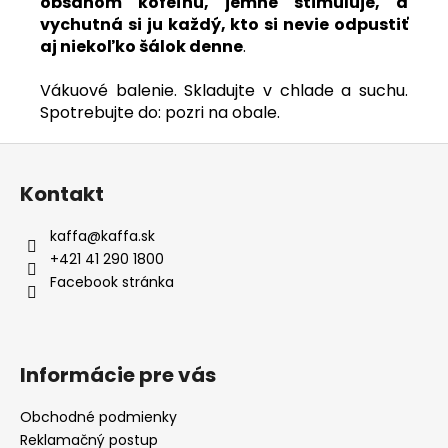
obsahom kofeínu, jemne stimuluje, a
vychutná si ju každý, kto si nevie odpustiť
aj niekoľko šálok denne
.
Vákuové balenie. Skladujte v chlade a suchu.
Spotrebujte do: pozri na obale.
Z
á
Kontakt
p
ä
kaffa
@
kaffa.sk
t
+421 41 290 1800
i
Facebook stránka
e
Informácie pre vás
Obchodné podmienky
Reklamačný postup