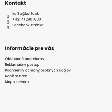
Kontakt
p
ä
kaffa
@
kaffa.sk
t
+421 41 290 1800
i
Facebook stránka
e
Informácie pre vás
Obchodné podmienky
Reklamačný postup
Podmienky ochrany osobných údajov
Napíšte nám
Mapa serveru