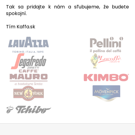
Tak sa pridajte k nám a sľubujeme, že budete
spokojní.
Tím Kaffa.sk
Z
á