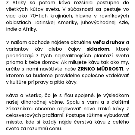
č
Z Afriky sa potom káva rozšírila postupne do
a
všetkých kútov sveta. V súčasnosti sa pestuje vo
m
viac ako 70-tich krajinách, hlavne v rovníkových
e
oblastiach Latinskej Ameriky, juhovýchodnej Ázie,
Indie a Afriky.
GIMOKA
V našom obchode nájdete aktuálne
veľa druhov
a
GRAN
BAR
variantov káv alebo čajov
skladom
, ktoré
ZRNKOVÁ
prichádzajú z tých najkvalitnejších plantáží sveta
KÁVA
priamo k tebe domov. Ak milujete kávu tak ako my,
1
určite s nami navštívte naše
ZRNKO MÚDROSTI
, v
KG
ktorom sa budeme pravidelne spoločne vzdelávať
€12,50
v kultúre prípravy a pitia kávy.
Pôvodne:
€14,90
Káva a všetko, čo je s ňou spojené, je výsledkom
našej dlhoročnej vášne. Spolu s vami a s ďalšími
zákazníkmi chceme objavovať nové zrnká kávy z
celosvetových pražiarní. Postupe túžime vybudovať
miesto, kde si každý nájde čerstvú kávu z celého
sveta za rozumnú cenu.