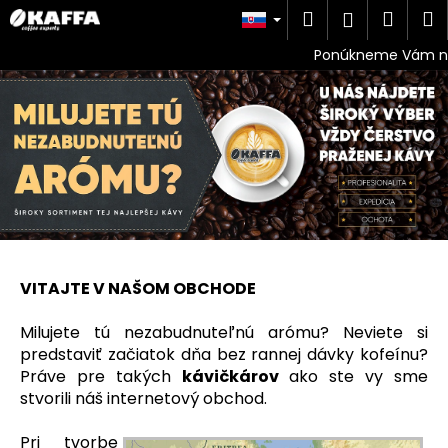
K
Prejsť
Hľadať
Náku
M
Prihlásen
na
o
obsah
Späť
Späť
košík
š
í
Č
k
o
p
o
t
r
e
b
VITAJTE V NAŠOM OBCHODE
u
Milujete tú nezabudnuteľnú arómu? Neviete si
j
predstaviť začiatok dňa bez rannej dávky kofeínu?
e
Práve pre takých
kávičkárov
ako ste vy sme
t
stvorili náš internetový obchod.
e
n
Pri tvorbe