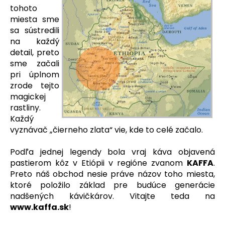
tohoto
á
miesta sme
j
sa sústredili
s
na každý
ť
detail, preto
?
sme začali
pri úplnom
zrode tejto
magickej
rastliny.
HĽADAŤ
Každý
vyznávač „čierneho zlata“ vie, kde to celé začalo.
Podľa jednej legendy bola vraj káva objavená
O
pastierom kôz v Etiópii v regióne zvanom
KAFFA
.
d
Preto náš obchod nesie práve názov toho miesta,
p
ktoré položilo základ pre budúce generácie
o
nadšených kávičkárov. Vitajte teda na
r
www.kaffa.sk
!
ú