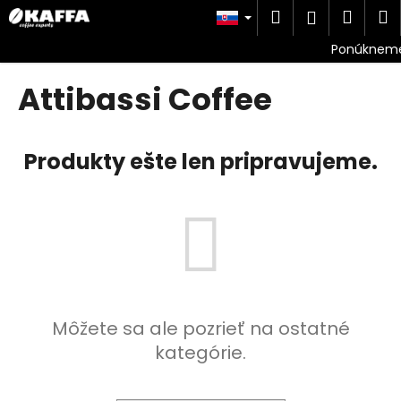
K
Prejsť
Hľadať
Náku
M
Prihlásen
na
o
obsah
Späť
Späť
košík
š
í
Attibassi Coffee
Č
k
o
p
Produkty ešte len pripravujeme.
o
t
r
e
b
u
j
Môžete sa ale pozrieť na ostatné
e
t
kategórie.
e
n