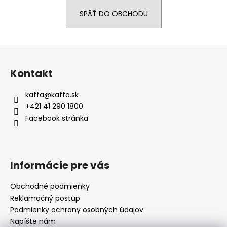
á
SPÄŤ DO OBCHODU
j
s
ť
Z
?
á
Kontakt
p
ä
kaffa
@
kaffa.sk
t
+421 41 290 1800
i
HĽADAŤ
Facebook stránka
e
O
Informácie pre vás
d
p
Obchodné podmienky
o
Reklamačný postup
r
Podmienky ochrany osobných údajov
ú
Napíšte nám