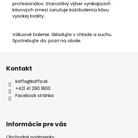
profesionálov. Starostlivý výber vynikajúcich
kávových zmesí zaručuje každodennú kávu
vysokej kvality.
Vákuové balenie. Skladujte v chlade a suchu.
Spotrebujte do: pozri na obale.
Z
á
Kontakt
p
ä
kaffa
@
kaffa.sk
t
+421 41 290 1800
i
Facebook stránka
e
Informácie pre vás
Obchodné podmienky