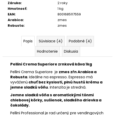
Záruka
:
2 roky
Hmotnosť
:
1 kg
EAN
:
8001685117559
Arabica
:
zmes
Robusta
:
zmes
Popis
Súvisiace (4)
Podobné (4)
Hodnotenie
Diskusia
Pellini Crema Superiore zrnková káva 1kg
Pellini Crema Superiore je
zmes zŕn Arabica a
Robusta
. Ideálne na espresso. Espresso má
vyváženú
chuť bez kyslosti, plnú hustú krému a
jemne sladkú vôňu
. Intenzita je stredná.
Jemne sladká vôňa s aromatickými tónmi
chlebovej kôrky, sušienok, sladkého drievka a
čokolády.
Pellini Professional je rad určený pre vendingových