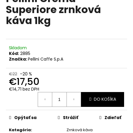
č
je
Superiore zrnková
0,0
a
z
m
káva 1kg
5
e
hviezdičiek.
KIMBO
GRAN
GOURMET
Skladom
ZRNKOVÁ
Kód:
2885
KÁVA
Značka:
Pellini Caffe S.p.A
1
KG
€22
–20 %
€18,90
€17,50
Pôvodne:
€19,90
€14,71 bez DPH
Jednotková
DO KOŠÍKA
cena:
Opýtať sa
Strážiť
Zdieľať
Kategória
:
Zrnková káva