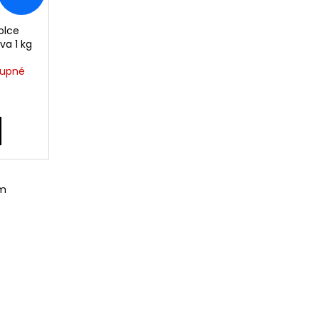
olce
va 1 kg
tupné
om