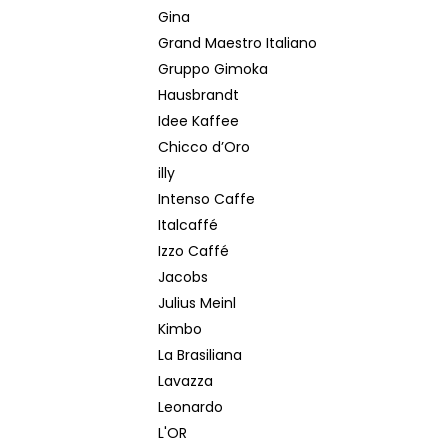
Gina
Grand Maestro Italiano
Gruppo Gimoka
Hausbrandt
Idee Kaffee
Chicco d’Oro
illy
Intenso Caffe
Italcaffé
Izzo Caffé
Jacobs
Julius Meinl
Kimbo
La Brasiliana
Lavazza
Leonardo
L'OR