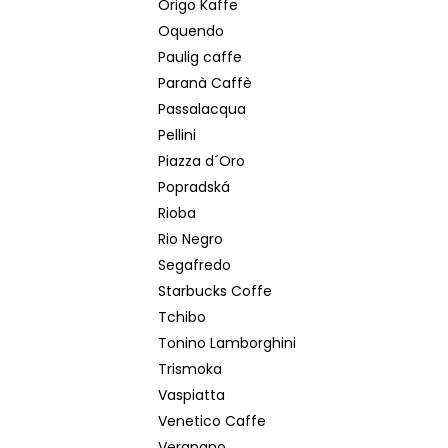
Origo Kaffe
Oquendo
Paulig caffe
Paranà Caffè
Passalacqua
Pellini
Piazza d´Oro
Popradská
Rioba
Rio Negro
Segafredo
Starbucks Coffe
Tchibo
Tonino Lamborghini
Trismoka
Vaspiatta
Venetico Caffe
Vergnano