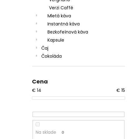
Verzi Caffé
Mletá káva
Instantná káva
Bezkofeínová káva
Kapsule
Čaj
Čokoláda
Cena
€
14
€
15
Na sklade
0