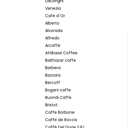
DeLonghi
MOKATE 2IN1 XXL 24 KS
Venezia
€5,50
Cafe d´Or
Alberto
Alvorada
Alfredo
Arcaffé
Attibassi Coffee
Balthazar caffe
Barbera
Bazzara
Bercoff
Bogani caffe
Buondi Caffe
Bristot
Caffe Borbone
Caffe de Roccis
Caffé Del Doge S.R.L.