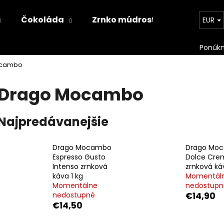
Čokoláda
Zrnko múdrosti
Kontakt
EUR
Čo potrebujete nájsť?
ocambo
Drago Mocambo
HĽADAŤ
Najpredávanejšie
Odporúčame
Drago Mocambo
Drago Mo
Espresso Gusto
Dolce Cre
Intenso zrnková
zrnková káv
káva 1 kg
Momentál
Momentálne
nedostupn
nedostupné
€14,90
€14,50