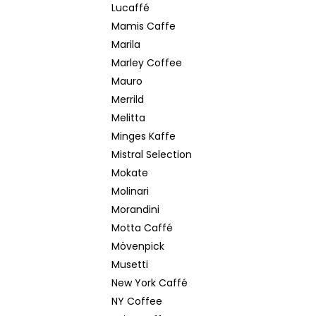
Lucaffé
Mamis Caffe
Marila
Marley Coffee
Mauro
Merrild
Melitta
Minges Kaffe
Mistral Selection
Mokate
Molinari
Morandini
Motta Caffé
Mövenpick
Musetti
New York Caffé
NY Coffee