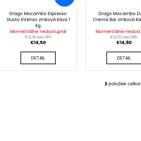
Drago Mocambo Espresso
Drago Mocambo D
Gusto Intenso zrnková káva 1
Crema Bar zrnková ká
kg
Momentálne nedostupné
Momentálne nedos
€12,18 bez DPH
€12,52 bez DPH
€14,50
€14,90
DETAIL
DETAIL
2
položiek celk
O
v
l
á
d
a
c
i