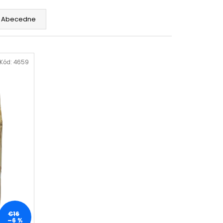
SUPER CREMA PREMIUM
1KG
Abecedne
Kód:
4659
€16
–6 %