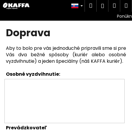
K
Prejsť
Hľadať
Náku
M
Prihlásen
na
o
obsah
Späť
Späť
košík
š
í
Doprava
Č
k
o
p
Aby to bolo pre vás jednoduché pripravili sme si pre
o
Vás dva bežné spôsoby (kuriér alebo osobné
vyzdvihnutie) a jeden špeciálny (náš KAFFA kuriér).
t
r
Osobné vyzdvihnutie:
e
b
u
j
e
t
e
Prevádzkovateľ
n