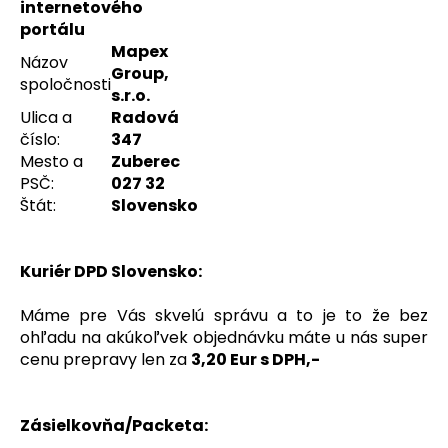
internetového
á
portálu
j
Mapex
Názov
s
Group,
spoločnosti
s.r.o.
ť
Ulica a
Radová
?
číslo:
347
Mesto a
Zuberec
PSČ:
027 32
Štát:
Slovensko
HĽADAŤ
Kuriér DPD Slovensko:
Máme pre Vás skvelú správu a to je to že bez
O
ohľadu na akúkoľvek objednávku máte u nás super
d
cenu prepravy len za
3,20 Eur s DPH,-
p
o
r
Zásielkovňa/Packeta:
ú