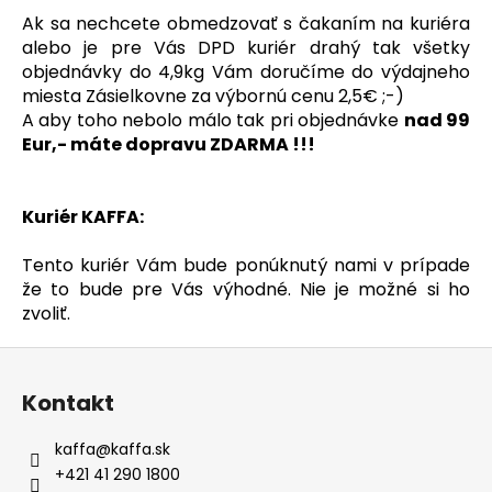
č
Ak sa nechcete obmedzovať s čakaním na kuriéra
a
alebo je pre Vás DPD kuriér drahý tak všetky
m
objednávky do 4,9kg Vám doručíme do výdajneho
e
miesta Zásielkovne za výbornú cenu 2,5€ ;-)
A aby toho nebolo málo tak pri objednávke
nad 99
MOKATE
Eur,- máte dopravu ZDARMA !!!
2IN1
XXL
24
KS
Kuriér KAFFA:
€5,50
Tento kuriér Vám bude ponúknutý nami v prípade
že to bude pre Vás výhodné. Nie je možné si ho
zvoliť.
Z
á
Kontakt
p
ä
kaffa
@
kaffa.sk
t
+421 41 290 1800