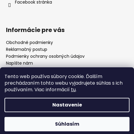
i
Facebook stránka
e
Informácie pre vás
Obchodné podmienky
Reklamačný postup
Podmienky ochrany osobných údajov
Napíšte nám
Mapa serveru
Tento web používa súbory cookie. Ďalším
prechádzaním tohto webu vyjadrujete súhlas s ich
používaním. Viac informácií
tu
.
Odkaz
Nastavenie
Vytvoril Shoptet
Súhlasím
Copyright 2026
KAFFA
. Všetky práva vyhradené.