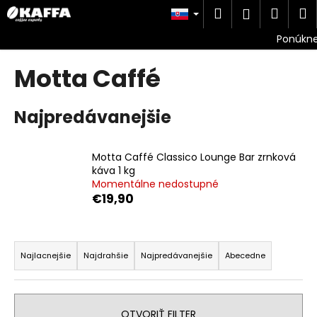
K
Prejsť
Hľadať
Náku
M
Prihlásen
na
o
obsah
Späť
Späť
košík
š
í
Motta Caffé
Č
k
o
p
Najpredávanejšie
o
t
Motta Caffé Classico Lounge Bar zrnková
r
káva 1 kg
e
Momentálne nedostupné
€19,90
b
u
R
j
a
e
Najlacnejšie
Najdrahšie
Najpredávanejšie
Abecedne
d
t
e
e
n
n
OTVORIŤ FILTER