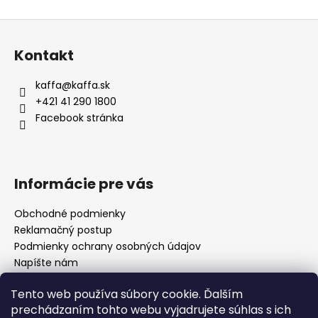
v
Z
l
á
á
Kontakt
d
p
a
ä
kaffa
@
kaffa.sk
c
t
+421 41 290 1800
i
i
Facebook stránka
e
e
p
r
v
Informácie pre vás
k
y
Obchodné podmienky
v
Reklamačný postup
ý
p
Podmienky ochrany osobných údajov
i
Napíšte nám
s
Mapa serveru
u
Tento web používa súbory cookie. Ďalším
prechádzaním tohto webu vyjadrujete súhlas s ich