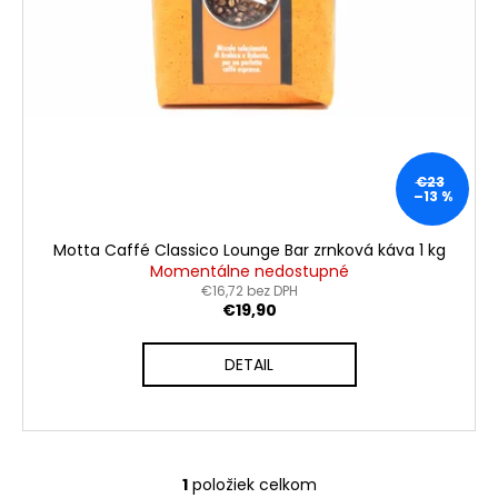
č
a
m
e
KIMBO
ESPRESSO
NAPOLETANO
€23
ZRNKOVÁ
–13 %
KÁVA
1
Motta Caffé Classico Lounge Bar zrnková káva 1 kg
KG
Momentálne nedostupné
€17,90
€16,72 bez DPH
Pôvodne:
€19,90
€22
DETAIL
1
položiek celkom
O