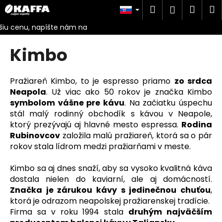
K
Prejsť
Hľadať
Náku
M
Prihlásen
na
o
obsah
Späť
Späť
košík
š
í
Kimbo
Č
k
o
p
Pražiareň Kimbo, to je espresso priamo
zo srdca
o
Neapola
. Už viac ako 50 rokov je značka Kimbo
symbolom vášne pre kávu
. Na začiatku úspechu
t
stál malý rodinný obchodík s kávou v Neapole,
r
ktorý prezývajú aj hlavné mesto espressa.
Rodina
e
Rubinovcov
založila malú pražiareň, ktorá sa o pár
b
rokov stala lídrom medzi pražiarňami v meste.
u
j
Kimbo sa aj dnes snaží, aby sa vysoko kvalitná káva
dostala nielen do kaviarní, ale aj domácností.
e
Značka je zárukou kávy s jedinečnou chuťou
,
t
ktorá je odrazom neapolskej pražiarenskej tradície.
e
Firma sa v roku 1994 stala
druhým najväčším
n