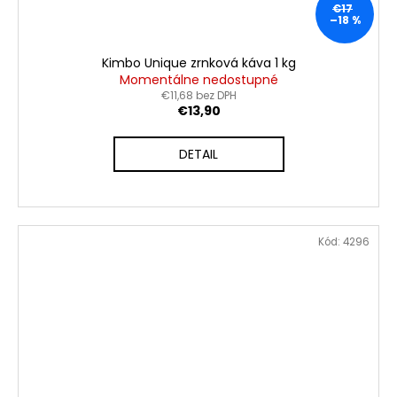
€17
–18 %
Kimbo Unique zrnková káva 1 kg
Momentálne nedostupné
€11,68 bez DPH
€13,90
DETAIL
Kód:
4296