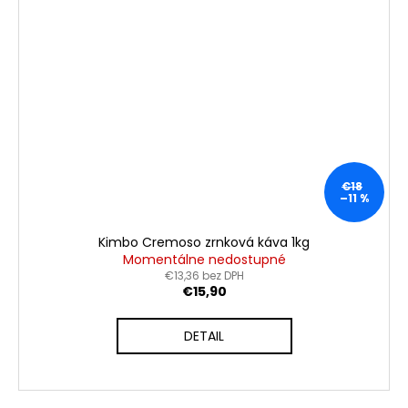
€18
–11 %
Kimbo Cremoso zrnková káva 1kg
Momentálne nedostupné
€13,36 bez DPH
€15,90
DETAIL