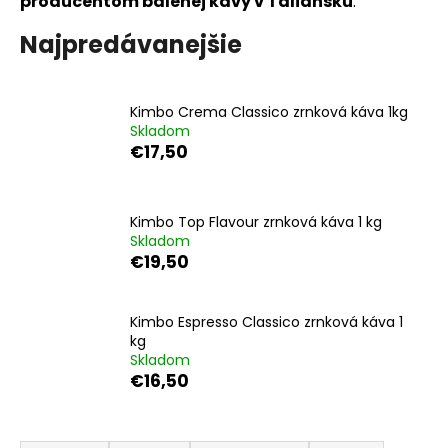
producentom balenej kávy v Taliansku
.
á
Najpredávanejšie
j
s
ť
Kimbo Crema Classico zrnková káva 1kg
?
Skladom
€17,50
Kimbo Top Flavour zrnková káva 1 kg
HĽADAŤ
Skladom
€19,50
O
Kimbo Espresso Classico zrnková káva 1
d
kg
p
Skladom
€16,50
o
r
ú
R