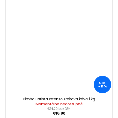
€19
–11 %
Kimbo Barista Intenso zrnková káva 1 kg
Momentálne nedostupné
€14,20 bez DPH
€16,90