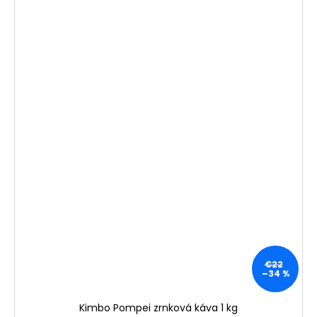
€22
–34 %
Kimbo Pompei zrnková káva 1 kg