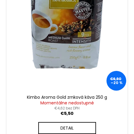
o
v
€6,90
–20 %
Kimbo Aroma Gold zrnková káva 250 g
Momentálne nedostupné
€4,62 bez DPH
€5,50
DETAIL