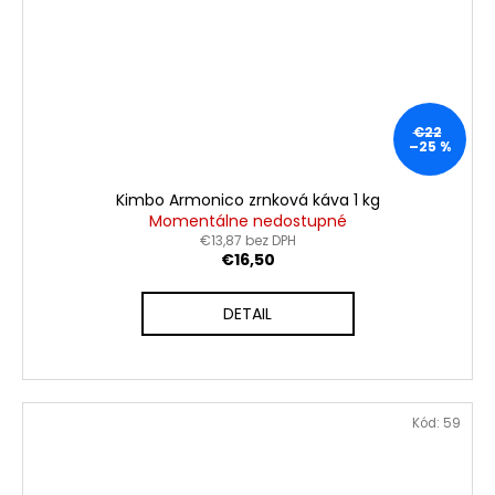
€22
–25 %
Kimbo Armonico zrnková káva 1 kg
Momentálne nedostupné
€13,87 bez DPH
€16,50
DETAIL
Kód:
59