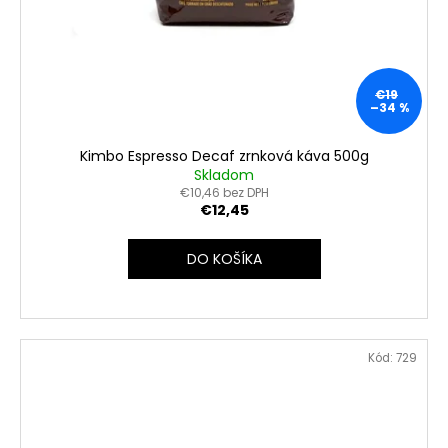
€19
–34 %
Kimbo Espresso Decaf zrnková káva 500g
Skladom
€10,46 bez DPH
€12,45
DO KOŠÍKA
Kód:
729