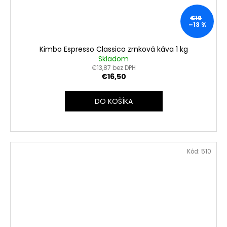
€19
–13 %
Kimbo Espresso Classico zrnková káva 1 kg
Skladom
€13,87 bez DPH
€16,50
DO KOŠÍKA
Kód:
510