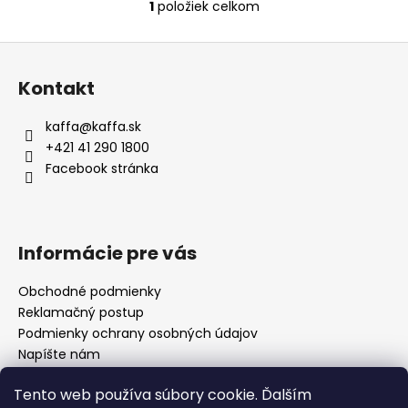
1
položiek celkom
O
v
Z
l
á
á
Kontakt
d
p
a
ä
kaffa
@
kaffa.sk
c
t
+421 41 290 1800
i
i
Facebook stránka
e
e
p
r
v
Informácie pre vás
k
y
Obchodné podmienky
v
Reklamačný postup
ý
p
Podmienky ochrany osobných údajov
i
Napíšte nám
s
Mapa serveru
u
Tento web používa súbory cookie. Ďalším