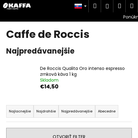
K
Prejsť
Hľadať
Náku
M
Prihlásen
na
o
obsah
Späť
Späť
košík
š
í
Caffe de Roccis
Č
k
o
p
Najpredávanejšie
o
t
De Roccis Qualita Oro intenso espresso
r
zrnková káva 1 kg
e
Skladom
€14,50
b
u
R
j
a
e
Najlacnejšie
Najdrahšie
Najpredávanejšie
Abecedne
d
t
e
e
n
n
OTVORIŤ FILTER