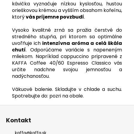
kávička vyznačuje nízkou kyslosťou, hustou
orieškovou krémou a vyšším obsahom kofeínu,
ktorý
vás príjemne povzbudí
.
Vysoko kvalitné zrná sa pražia čerstvé do
stredného stupňa, pri ktorom sa optimálne
uvoľňuje ich
intenzívna aróma a celá škála
chutí
. Odporúčame variácie s napeneným
mliekom. Napríklad cappuccino pripravené z
KAFFA Coffee 40/60 Espresso Classico vás
určite nadchne svojou jemnosťou a
nadýchanosťou.
Vákuové balenie. Skladujte v chlade a suchu.
Spotrebujte do: pozri na obale.
Z
á
Kontakt
p
ä
kaffa
@
kaffa.sk