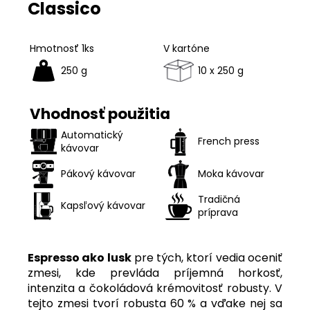
Classico
Hmotnosť 1ks
V kartóne
250 g
10 x 250 g
Vhodnosť použitia
Automatický
French press
kávovar
Pákový kávovar
Moka kávovar
Tradičná
Kapsľový kávovar
príprava
Espresso ako lusk
pre tých, ktorí vedia oceniť
zmesi, kde prevláda príjemná horkosť,
intenzita a čokoládová krémovitosť robusty. V
tejto zmesi tvorí robusta 60 % a vďake nej sa