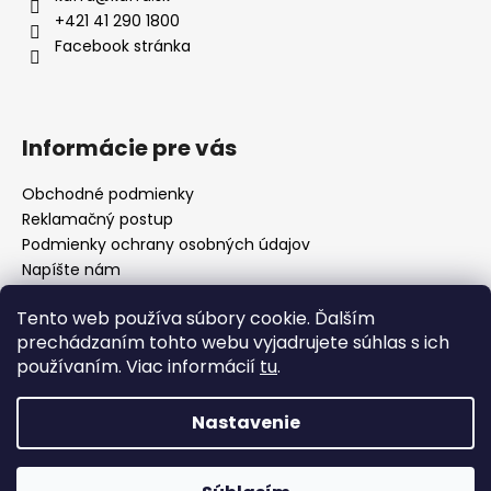
t
+421 41 290 1800
i
Facebook stránka
e
Informácie pre vás
Obchodné podmienky
Reklamačný postup
Podmienky ochrany osobných údajov
Napíšte nám
Mapa serveru
Tento web používa súbory cookie. Ďalším
prechádzaním tohto webu vyjadrujete súhlas s ich
používaním. Viac informácií
tu
.
Odkaz
Nastavenie
Vytvoril Shoptet