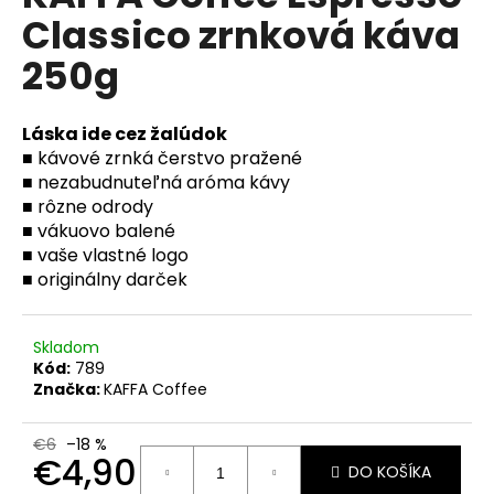
č
je
Classico zrnková káva
0,0
a
z
m
250g
5
e
hviezdičiek.
Láska ide cez žalúdok
KIMBO
■ kávové zrnká čerstvo pražené
AROMA
GOLD
■ nezabudnuteľná aróma kávy
ZRNKOVÁ
■ rôzne odrody
KÁVA
■ vákuovo balené
1
KG
■ vaše vlastné logo
■ originálny darček
€19,50
Pôvodne:
€22
Skladom
Kód:
789
Značka:
KAFFA Coffee
€6
–18 %
€4,90
DO KOŠÍKA