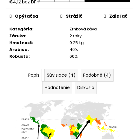
€4,12 bez DPH
Jednotková
cena:
Opýtať sa
Strážiť
Zdieľať
Kategória
:
Zrnková káva
Záruka
:
2 roky
Hmotnosť
:
0.25 kg
Arabica
:
40%
Robusta
:
60%
Popis
Súvisiace (4)
Podobné (4)
Hodnotenie
Diskusia