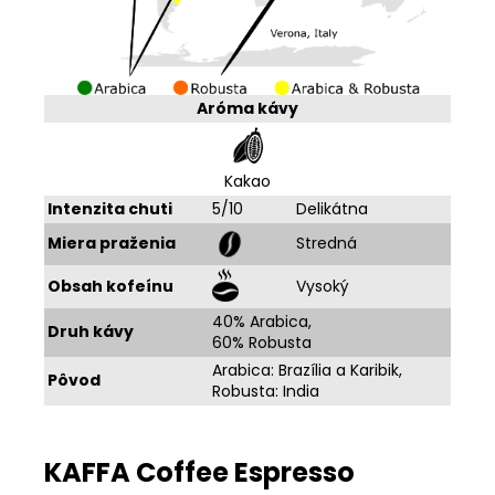
Aróma kávy
Kakao
Intenzita chuti
5/10
Delikátna
Miera praženia
Stredná
Obsah kofeínu
Vysoký
40% Arabica,
Druh kávy
60% Robusta
Arabica: Brazília a Karibik,
Pôvod
Robusta: India
KAFFA Coffee Espresso