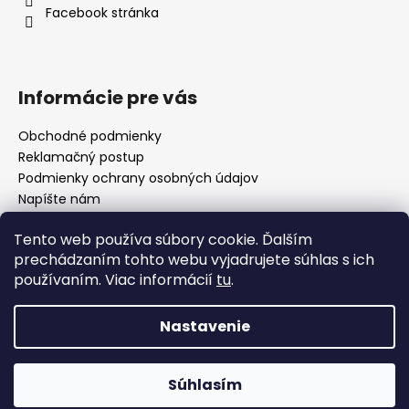
i
Facebook stránka
e
Informácie pre vás
Obchodné podmienky
Reklamačný postup
Podmienky ochrany osobných údajov
Napíšte nám
Mapa serveru
Tento web používa súbory cookie. Ďalším
prechádzaním tohto webu vyjadrujete súhlas s ich
používaním. Viac informácií
tu
.
Odkaz
Nastavenie
Vytvoril Shoptet
Súhlasím
Copyright 2026
KAFFA
. Všetky práva vyhradené.