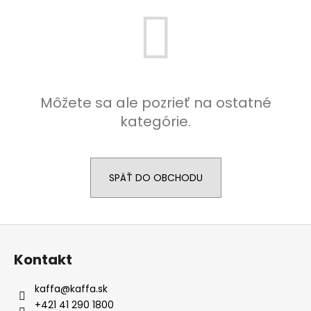
č
a
m
e
KAFFA
COFFEE
Môžete sa ale pozrieť na ostatné
SUPER
kategórie.
CREMA
PREMIUM
ZRNKOVÁ
KÁVA
1KG
SPÄŤ DO OBCHODU
€16,50
Pôvodne:
€19
Z
á
Kontakt
p
ä
kaffa
@
kaffa.sk
t
+421 41 290 1800