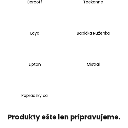
Bercoff
Teekanne
á
j
s
ť
Loyd
Babička Ruženka
?
Lipton
Mistral
HĽADAŤ
O
Popradský čaj
d
p
o
Produkty ešte len pripravujeme.
r
ú