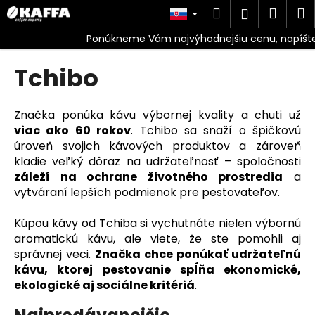
K
Prejsť
Hľadať
Náku
M
Prihlásen
na
o
obsah
Späť
Späť
košík
š
í
Tchibo
Č
k
o
p
Značka ponúka kávu výbornej kvality a chuti už
o
viac ako 60 rokov
. Tchibo sa snaží o špičkovú
úroveň svojich kávových produktov a zároveň
t
kladie veľký dôraz na udržateľnosť – spoločnosti
r
záleží na ochrane životného prostredia
a
e
vytváraní lepších podmienok pre pestovateľov.
b
u
Kúpou kávy od Tchiba si vychutnáte nielen výbornú
j
aromatickú kávu, ale viete, že ste pomohli aj
správnej veci.
Značka chce ponúkať udržateľnú
e
kávu, ktorej pestovanie spĺňa ekonomické,
t
ekologické aj sociálne kritériá
.
e
n