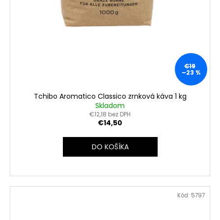
€19
–23 %
Tchibo Aromatico Classico zrnková káva 1 kg
Skladom
€12,18 bez DPH
€14,50
DO KOŠÍKA
Kód:
5797