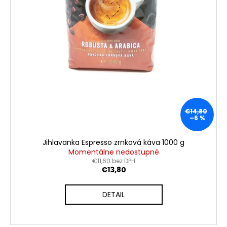
v
€14,80
–6 %
Jihlavanka Espresso zrnková káva 1000 g
Momentálne nedostupné
€11,60 bez DPH
€13,80
DETAIL