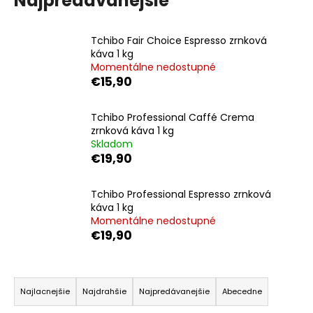
Najpredávanejšie
á
j
Tchibo Fair Choice Espresso zrnková
s
káva 1 kg
Momentálne nedostupné
ť
€15,90
?
Tchibo Professional Caffé Crema
zrnková káva 1 kg
Skladom
€19,90
HĽADAŤ
Tchibo Professional Espresso zrnková
káva 1 kg
O
Momentálne nedostupné
€19,90
d
p
o
R
r
a
Najlacnejšie
Najdrahšie
Najpredávanejšie
Abecedne
ú
d