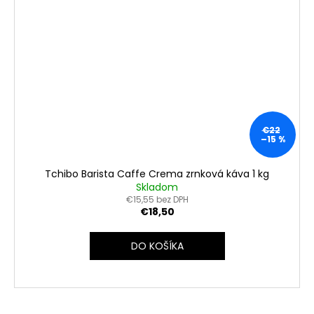
€22
–15 %
Tchibo Barista Caffe Crema zrnková káva 1 kg
Skladom
€15,55 bez DPH
€18,50
DO KOŠÍKA