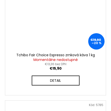
€19,90
–20 %
Tchibo Fair Choice Espresso zrnková káva 1 kg
Momentálne nedostupné
€13,36 bez DPH
€15,90
DETAIL
Kód:
5785