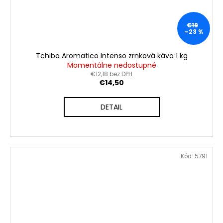
€19
–23 %
Tchibo Aromatico Intenso zrnková káva 1 kg
Momentálne nedostupné
€12,18 bez DPH
€14,50
DETAIL
Kód:
5791