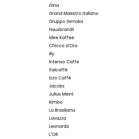
Gina
Grand Maestro Italiano
Gruppo Gimoka
Hausbrandt
Idee Kaffee
Chicco d’Oro
illy
Intenso Caffe
Italcaffé
Izzo Caffé
Jacobs
Julius Meinl
Kimbo
La Brasiliana
Lavazza
Leonardo
L'OR