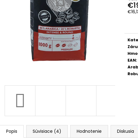
MOKATE CAPPUCCINO PUMPKIN SPICE
KAFFA COFFEE 
€1
110 G
ZRNKOVÁ KÁVA 
€16,
€1,99
€16,50
Jedn
Pôvodne:
€2,99
Pôvodne:
€19
cena
Kate
Záru
Hmo
EAN
:
Arab
Rob
Popis
Súvisiace (4)
Hodnotenie
Diskusia