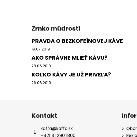
Zrnko múdrosti
PRAVDA O BEZKOFEÍNOVEJ KÁVE
19.07.2019
AKO SPRÁVNE MLIEŤ KÁVU?
28.06.2019
KOĽKO KÁVY JE UŽ PRIVEĽA?
26.06.2019
Z
á
Kontakt
Info
p
ä
kaffa
@
kaffa.sk
Obch
t
+421 41 290 1800
Rekl