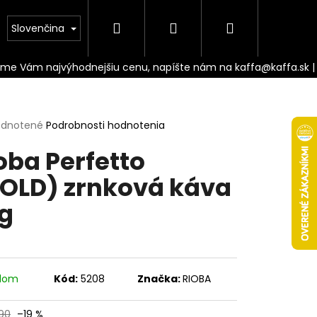
Hľadať
Prihlásenie
Nákupný
Doprava
Slovenčina
košík
erné
dnotené
Podrobnosti hodnotenia
tenie
oba Perfetto
ktu
OLD) zrnková káva
kg
ičiek.
adom
Kód:
5208
Značka:
RIOBA
Nasledujúce
90
–19 %