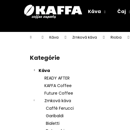
K
Prejsť
na
o
Káva
Čaj
obsah
Späť
Späť
š
do
do
í
k
obchodu
obchodu
Domov
Káva
Zrnková káva
Rioba
B
o
Kategórie
Preskočiť
č
kategórie
n
Káva
ý
READY AFTER
p
KAFFA Coffee
a
Future Coffee
n
Zrnková káva
e
Caffé Ferucci
l
Garibaldi
Bialetti