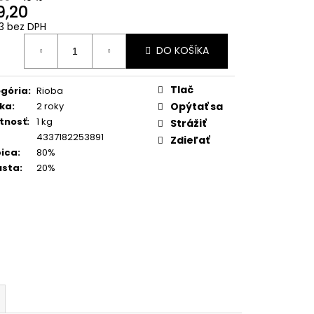
SUPER CREMA PREMIUM
9,20
1KG
13 bez DPH
otková
DO KOŠÍKA
:
Tlač
gória
:
Rioba
ka
:
2 roky
Opýtať sa
tnosť
:
1 kg
Strážiť
4337182253891
Zdieľať
ica
:
80%
usta
:
20%