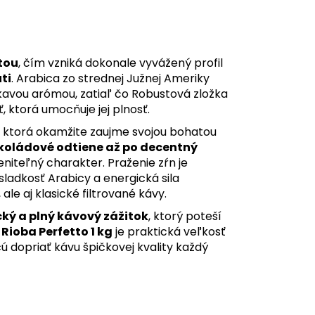
tou
, čím vzniká dokonale vyvážený profil
ti
. Arabica zo strednej Južnej Ameriky
kavou arómou, zatiaľ čo Robustová zložka
, ktorá umocňuje jej plnosť.
u, ktorá okamžite zaujme svojou bohatou
koládové odtiene až po decentný
iteľný charakter. Praženie zŕn je
sladkosť Arabicy a energická sila
ale aj klasické filtrované kávy.
ý a plný kávový zážitok
, ktorý poteší
.
Rioba Perfetto 1 kg
je praktická veľkosť
ú dopriať kávu špičkovej kvality každý