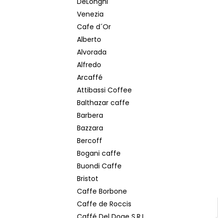
DeLonghi
MOKATE 2IN1 XXL 24 KS
Venezia
€5,50
Cafe d´Or
Alberto
Alvorada
Alfredo
Arcaffé
Attibassi Coffee
Balthazar caffe
Barbera
Bazzara
Bercoff
Bogani caffe
Buondi Caffe
Bristot
Caffe Borbone
Caffe de Roccis
Caffé Del Doge S.R.L.