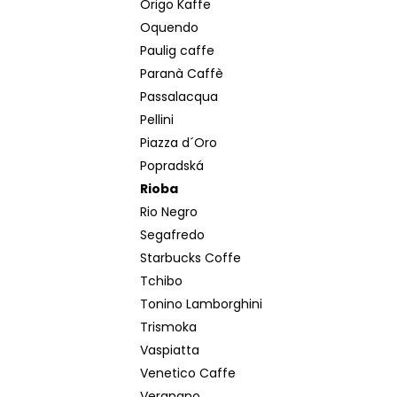
Origo Kaffe
Oquendo
Paulig caffe
Paranà Caffè
Passalacqua
Pellini
Piazza d´Oro
Popradská
Rioba
Rio Negro
Segafredo
Starbucks Coffe
Tchibo
Tonino Lamborghini
Trismoka
Vaspiatta
Venetico Caffe
Vergnano