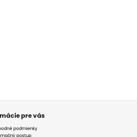
rmácie pre vás
odné podmienky
amačný postup