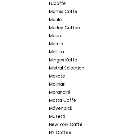
Lucaffé
Mamis Caffe
Marila
Marley Coffee
Mauro
Merrild
Melitta
Minges Kaffe
Mistral Selection
Mokate
Molinari
Morandini
Motta Caffé
Mövenpick
Musetti
New York Caffé
NY Coffee