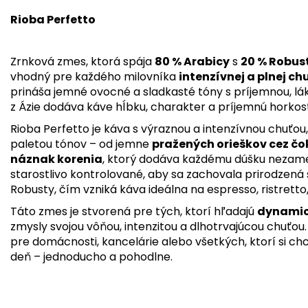
Rioba Perfetto
Zrnková zmes, ktorá spája
80 % Arabicy
s
20 % Robus
vhodný pre každého milovníka
intenzívnej a plnej chu
prináša jemné ovocné a sladkasté tóny s príjemnou, lá
z Ázie dodáva káve hĺbku, charakter a príjemnú horkosť
Rioba Perfetto je káva s výraznou a intenzívnou chuťo
paletou tónov – od jemne
pražených orieškov cez čo
náznak korenia
, ktorý dodáva každému dúšku nezamen
starostlivo kontrolované, aby sa zachovala prirodzená 
Robusty, čím vzniká káva ideálna na espresso, ristretto, 
Táto zmes je stvorená pre tých, ktorí hľadajú
dynamick
zmysly svojou vôňou, intenzitou a dlhotrvajúcou chuťou
pre domácnosti, kancelárie alebo všetkých, ktorí si chc
deň – jednoducho a pohodlne.