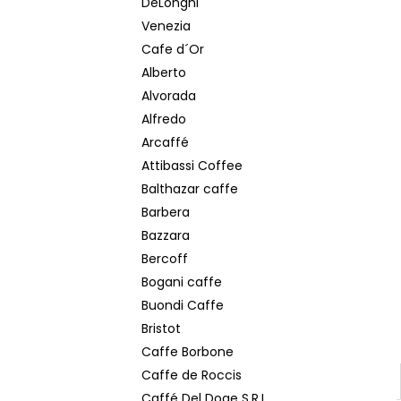
DeLonghi
LAVAZZA ESPRESSO ITALIANO CLASSICO
DÓZA MLETÁ KÁVA 250 G
Venezia
€6,40
Cafe d´Or
Pôvodne:
€7
Alberto
Alvorada
Alfredo
Arcaffé
Attibassi Coffee
Balthazar caffe
Barbera
Bazzara
Bercoff
Bogani caffe
Buondi Caffe
Bristot
Caffe Borbone
Caffe de Roccis
Caffé Del Doge S.R.L.