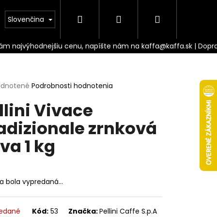
Hľadať
Prihlásenie
Nákupný
Doprava
Slovenčina
košík
erné
dnotené
Podrobnosti hodnotenia
tenie
llini Vivace
ktu
adizionale zrnková
va 1 kg
ičiek.
ka bola vypredaná…
Nasledujúce
edané
Kód:
53
Značka:
Pellini Caffe S.p.A