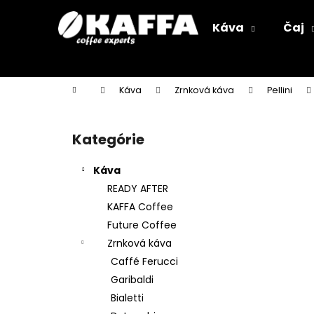
K
Prejsť
na
o
Káva
Čaj
obsah
Späť
Späť
š
do
do
í
k
obchodu
obchodu
Domov
Káva
Zrnková káva
Pellini
B
o
Kategórie
Preskočiť
č
kategórie
n
Káva
ý
READY AFTER
p
KAFFA Coffee
a
Future Coffee
n
Zrnková káva
e
Caffé Ferucci
l
Garibaldi
Bialetti