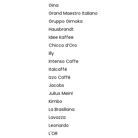
Gina
Grand Maestro Italiano
Gruppo Gimoka
Hausbrandt
Idee Kaffee
Chicco d’Oro
illy
Intenso Caffe
Italcaffé
Izzo Caffé
Jacobs
Julius Meinl
Kimbo
La Brasiliana
Lavazza
Leonardo
L'OR