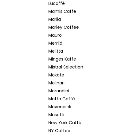
Lucaffé
Mamis Caffe
Marila
Marley Coffee
Mauro
Merrild
Melitta
Minges Kaffe
Mistral Selection
Mokate
Molinari
Morandini
Motta Caffé
Mövenpick
Musetti
New York Caffé
NY Coffee