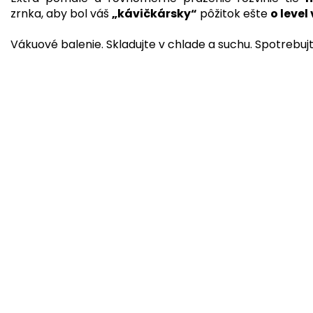
zrnka, aby bol váš
„kávičkársky“
pôžitok ešte
o level
Vákuové balenie. Skladujte v chlade a suchu. Spotrebujt