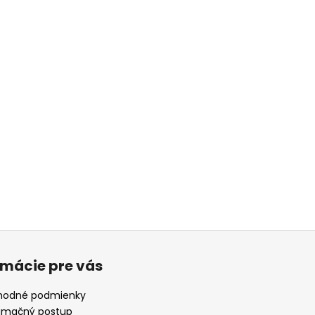
rmácie pre vás
odné podmienky
amačný postup