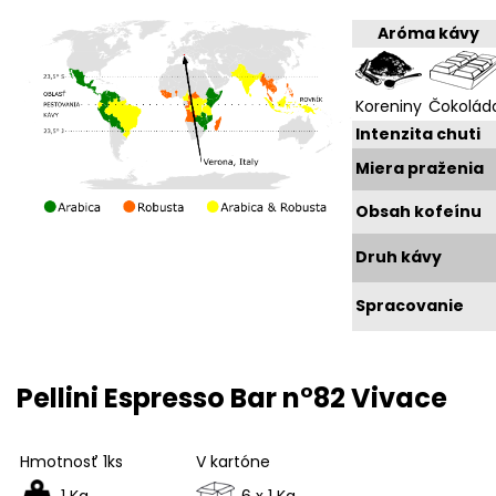
Aróma kávy
Koreniny
Čokolád
Intenzita chuti
Miera praženia
Obsah kofeínu
Druh kávy
Spracovanie
Pellini Espresso Bar n°82 Vivace
Hmotnosť 1ks
V kartóne
1 Kg
6 x 1 Kg