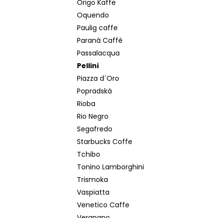
Origo Kaffe
Oquendo
Paulig caffe
Paranà Caffè
Passalacqua
Pellini
Piazza d´Oro
Popradská
Rioba
Rio Negro
Segafredo
Starbucks Coffe
Tchibo
Tonino Lamborghini
Trismoka
Vaspiatta
Venetico Caffe
Vergnano