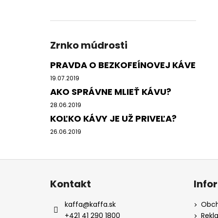
Zrnko múdrosti
PRAVDA O BEZKOFEÍNOVEJ KÁVE
19.07.2019
AKO SPRÁVNE MLIEŤ KÁVU?
28.06.2019
KOĽKO KÁVY JE UŽ PRIVEĽA?
26.06.2019
Z
á
Kontakt
Info
p
ä
kaffa
@
kaffa.sk
Obch
t
+421 41 290 1800
Rekl