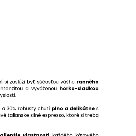
ní si zaslúži byť súčasťou vášho
ranného
 intenzitou a vyváženou
horko-sladkou
slosti.
 a 30% robusty chutí
plno a delikátne
s
avé talianske silné espresso, ktoré si treba
ajlepšie vlastnosti
každého kávového