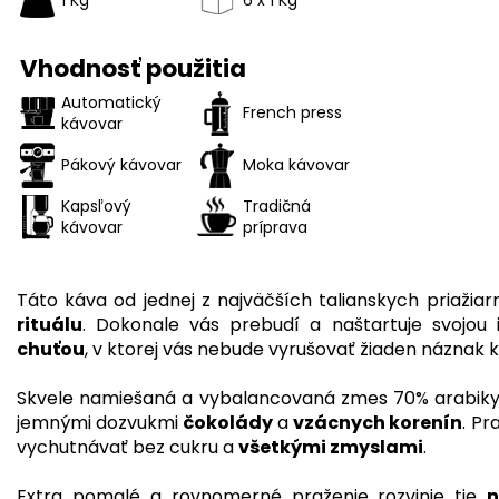
Vhodnosť použitia
Automatický
French press
kávovar
Pákový kávovar
Moka kávovar
Kapsľový
Tradičná
kávovar
príprava
Táto káva od jednej z najväčších talianskych priažiar
rituálu
. Dokonale vás prebudí a naštartuje svojou
chuťou
, v ktorej vás nebude vyrušovať žiaden náznak ky
Skvele namiešaná a vybalancovaná zmes 70% arabiky
jemnými dozvukmi
čokolády
a
vzácnych korenín
. Pr
vychutnávať bez cukru a
všetkými zmyslami
.
Extra pomalé a rovnomerné praženie rozvinie tie
n