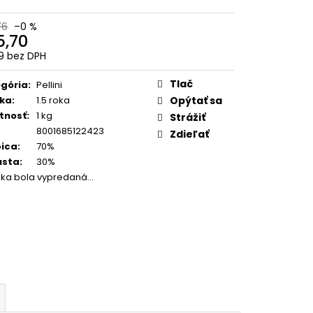
O (GOLD) ZRNKOVÁ
76
–0 %
5,70
90
19 bez DPH
otková
:
Tlač
gória
:
Pellini
ka
:
1.5 roka
Opýtať sa
tnosť
:
1 kg
Strážiť
8001685122423
Zdieľať
ica
:
70%
usta
:
30%
žka bola vypredaná…