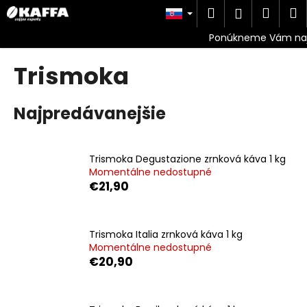
K
Prejsť
Hľadať
Náku
M
Prihlásen
na
o
obsah
Späť
Späť
košík
š
í
Trismoka
Č
k
o
p
Najpredávanejšie
o
t
Trismoka Degustazione zrnková káva 1 kg
r
Momentálne nedostupné
e
€21,90
b
u
j
Trismoka Italia zrnková káva 1 kg
Momentálne nedostupné
e
€20,90
t
e
n