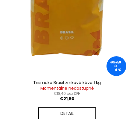
€22,9
0
–4 %
Trismoka Brasil zrnková káva 1 kg
Momentálne nedostupné
€18,40 bez DPH
€21,90
DETAIL