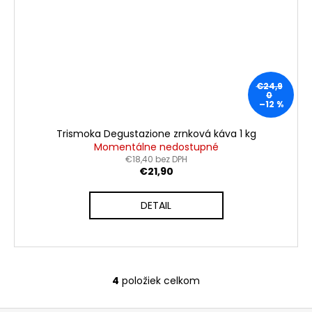
€24,9
0
–12 %
Trismoka Degustazione zrnková káva 1 kg
Momentálne nedostupné
€18,40 bez DPH
€21,90
DETAIL
4
položiek celkom
O
v