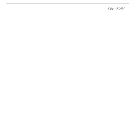
Kód:
5259