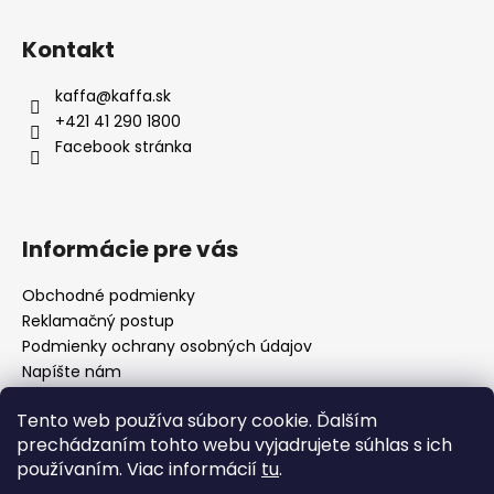
Z
l
á
á
Kontakt
d
p
a
ä
kaffa
@
kaffa.sk
c
t
+421 41 290 1800
i
i
Facebook stránka
e
e
p
r
v
Informácie pre vás
k
y
Obchodné podmienky
v
Reklamačný postup
ý
p
Podmienky ochrany osobných údajov
i
Napíšte nám
s
Mapa serveru
u
Tento web používa súbory cookie. Ďalším
prechádzaním tohto webu vyjadrujete súhlas s ich
používaním. Viac informácií
tu
.
Odkaz