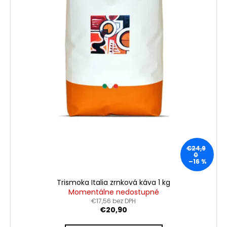
€24,9
0
–16 %
Trismoka Italia zrnková káva 1 kg
Momentálne nedostupné
€17,56 bez DPH
€20,90