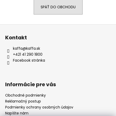
á
SPÄŤ DO OBCHODU
j
s
ť
Z
?
á
Kontakt
p
ä
kaffa
@
kaffa.sk
t
+421 41 290 1800
i
HĽADAŤ
Facebook stránka
e
O
Informácie pre vás
d
p
Obchodné podmienky
o
Reklamačný postup
r
Podmienky ochrany osobných údajov
ú
Napíšte nám