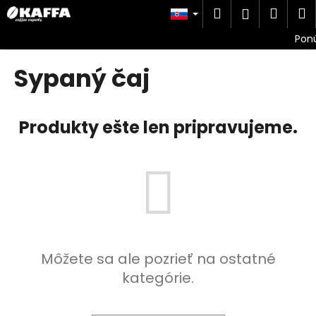
K
Prejsť
Hľadať
Náku
M
Prihlásen
na
o
obsah
Späť
Späť
košík
š
í
Sypaný čaj
Č
k
o
p
Produkty ešte len pripravujeme.
o
t
r
e
b
u
j
Môžete sa ale pozrieť na ostatné
e
t
kategórie.
e
n