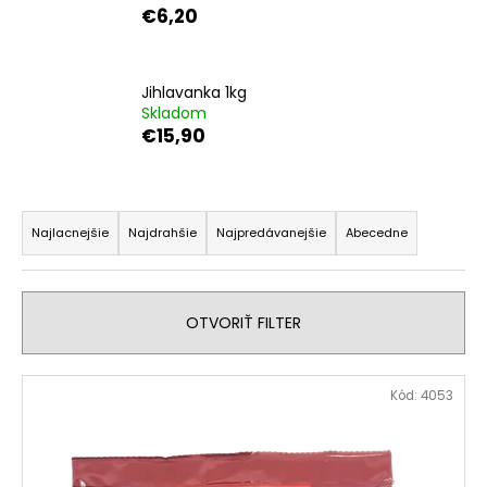
€6,20
Jihlavanka 1kg
Skladom
€15,90
R
a
Najlacnejšie
Najdrahšie
Najpredávanejšie
Abecedne
d
e
n
OTVORIŤ FILTER
i
e
V
Kód:
4053
p
ý
r
p
o
i