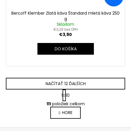
Bercoff Klember Zlatá káva Štandard mletá káva 250
g
Skladom
€3,28 bez DPH
€3,90
DO KOŠÍKA
NAČÍTAŤ 12 ĎALŠÍCH
S
1
10
t
O
r
111
položiek celkom
v
á
HORE
l
n
k
á
o
d
Z
v