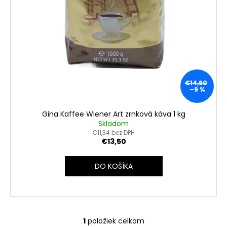
č
a
m
e
KAFFA
COFFEE
CAFFE
€14,90
CREMA
–9 %
ZRNKOVÁ
KÁVA
Gina Kaffee Wiener Art zrnková káva 1 kg
1KG
Skladom
€15,90
€11,34 bez DPH
Pôvodne:
€13,50
€19
DO KOŠÍKA
1
položiek celkom
O