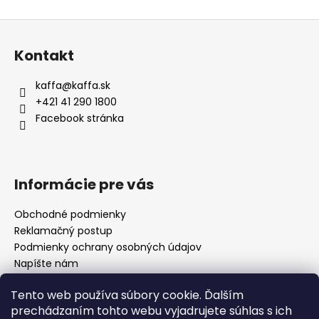
v
Z
l
á
á
Kontakt
d
p
a
ä
kaffa
@
kaffa.sk
c
t
+421 41 290 1800
i
i
Facebook stránka
e
e
p
r
v
Informácie pre vás
k
y
Obchodné podmienky
v
Reklamačný postup
ý
p
Podmienky ochrany osobných údajov
i
Napíšte nám
s
Mapa serveru
u
Tento web používa súbory cookie. Ďalším
prechádzaním tohto webu vyjadrujete súhlas s ich