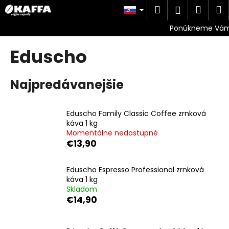
K
Prejsť
Hľadať
Náku
M
Prihlásen
na
o
obsah
Späť
Späť
košík
š
í
Eduscho
Č
k
o
p
Najpredávanejšie
o
t
Eduscho Family Classic Coffee zrnková
r
káva 1 kg
e
Momentálne nedostupné
€13,90
b
u
Eduscho Espresso Professional zrnková
j
káva 1 kg
e
Skladom
t
€14,90
e
n