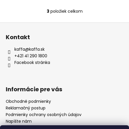
3
položiek celkom
O
v
Z
l
á
á
Kontakt
d
p
a
ä
kaffa
@
kaffa.sk
c
t
+421 41 290 1800
i
i
Facebook stránka
e
e
p
r
v
Informácie pre vás
k
y
Obchodné podmienky
v
Reklamačný postup
ý
p
Podmienky ochrany osobných údajov
i
Napíšte nám
s
Mapa serveru