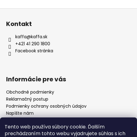
v
Z
l
á
á
Kontakt
d
p
a
ä
kaffa
@
kaffa.sk
c
t
+421 41 290 1800
i
i
Facebook stránka
e
e
p
r
v
Informácie pre vás
k
y
Obchodné podmienky
v
Reklamačný postup
ý
p
Podmienky ochrany osobných údajov
i
Napíšte nám
s
Mapa serveru
u
Tento web používa súbory cookie. Ďalším
prechádzaním tohto webu vyjadrujete súhlas s ich