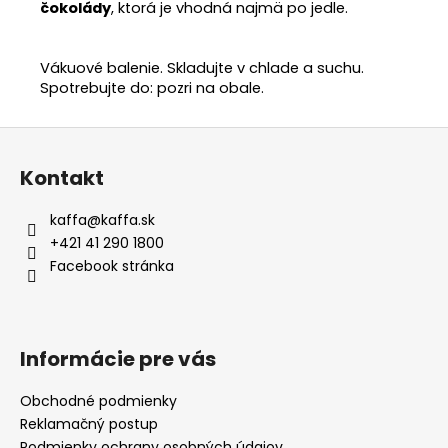
čokolády
, ktorá je vhodná najmä po jedle.
Vákuové balenie. Skladujte v chlade a suchu.
Spotrebujte do: pozri na obale.
Z
á
Kontakt
p
ä
kaffa
@
kaffa.sk
t
+421 41 290 1800
i
Facebook stránka
e
Informácie pre vás
Obchodné podmienky
Reklamačný postup
Podmienky ochrany osobných údajov