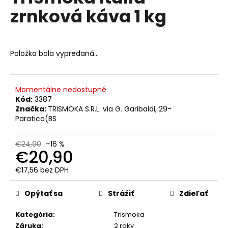
č
je
zrnková káva 1 kg
0,0
a
z
m
5
e
hviezdičiek.
Položka bola vypredaná…
MÖVENPICK
EL
AUTENTICO
Momentálne nedostupné
ZRNKOVÁ
KÁVA
Kód:
3387
1
Značka:
TRISMOKA S.R.L. via G. Garibaldi, 29-
KG
Paratico(BS
€18,50
Pôvodne:
€24,90
–16 %
€24
€20,90
€17,56 bez DPH
Jednotková
cena:
Opýtať sa
Strážiť
Zdieľať
Kategória
:
Trismoka
Záruka
:
2 roky