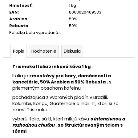
Hmotnosť
:
1 kg
EAN
:
8068020409533
Arabica
:
50%
Robusta
:
50%
Položka bola vypredaná…
Popis
Hodnotenie
Diskusia
Trismoka Italia zrnková káva 1 kg
Italia je
zmes kávy pre bary, domácnosti a
kancelárie, 50% Arabica a 50% Robusta
, s
priemerným obsahom kofeínu,
pochádzajúca z vybraných plodín v Brazílii,
Kolumbii, Kongu, Guatemale a Indii. Tí, ktorí si zo
zmesí Trismoka
vyberú Italia, sú tí, ktorí milujú kávu
s intenzívnou a
rozhodnou chuťou
, so štruktúrovaným telom s
tónmi