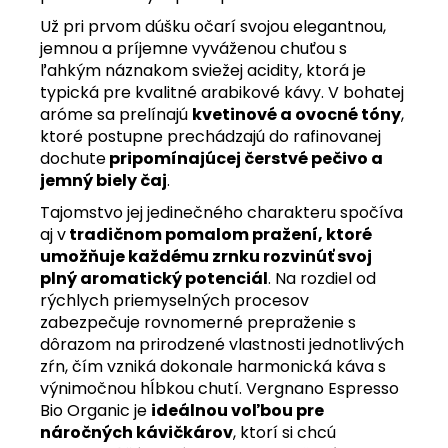
Už pri prvom dúšku očarí svojou elegantnou,
jemnou a príjemne vyváženou chuťou s
ľahkým náznakom sviežej acidity, ktorá je
typická pre kvalitné arabikové kávy. V bohatej
aróme sa prelínajú
kvetinové a ovocné tóny
,
ktoré postupne prechádzajú do rafinovanej
dochute
pripomínajúcej čerstvé pečivo a
jemný biely čaj
.
Tajomstvo jej jedinečného charakteru spočíva
aj v
tradičnom pomalom pražení, ktoré
umožňuje každému zrnku rozvinúť svoj
plný aromatický potenciál
. Na rozdiel od
rýchlych priemyselných procesov
zabezpečuje rovnomerné prepraženie s
dôrazom na prirodzené vlastnosti jednotlivých
zŕn, čím vzniká dokonale harmonická káva s
výnimočnou hĺbkou chutí. Vergnano Espresso
Bio Organic je
ideálnou voľbou pre
náročných kávičkárov
, ktorí si chcú