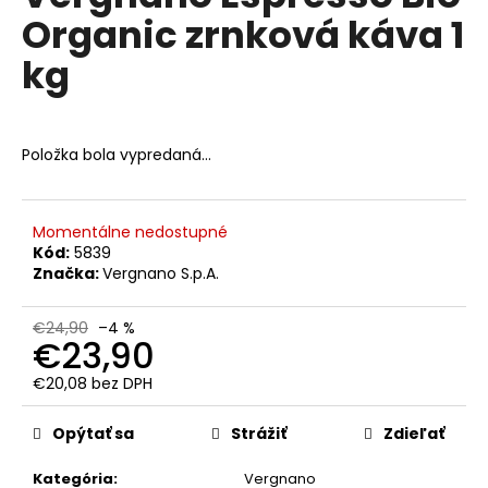
č
je
Organic zrnková káva 1
0,0
a
z
m
kg
5
e
hviezdičiek.
LAVAZZA
Položka bola vypredaná…
QUALITA
ROSSA,
ZRNKOVÁ
1
KG
Momentálne nedostupné
Kód:
5839
€19,50
Značka:
Vergnano S.p.A.
Pôvodne:
€22,50
€24,90
–4 %
€23,90
€20,08 bez DPH
Jednotková
cena:
Opýtať sa
Strážiť
Zdieľať
Kategória
:
Vergnano