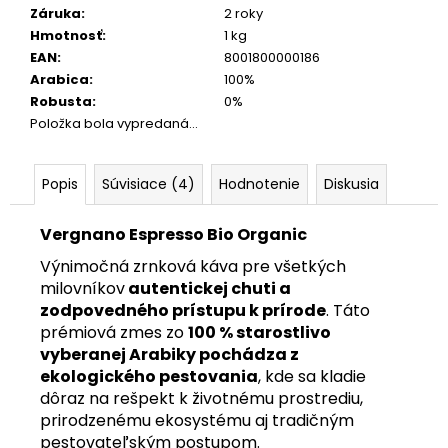
Záruka
:
2 roky
Hmotnosť
:
1 kg
EAN
:
8001800000186
Arabica
:
100%
Robusta
:
0%
Položka bola vypredaná…
Popis
Súvisiace (4)
Hodnotenie
Diskusia
Vergnano Espresso Bio Organic
Výnimočná zrnková káva pre všetkých
milovníkov
autentickej chuti a
zodpovedného prístupu k prírode
. Táto
prémiová zmes zo
100 % starostlivo
vyberanej Arabiky pochádza z
ekologického pestovania
, kde sa kladie
dôraz na rešpekt k životnému prostrediu,
prirodzenému ekosystému aj tradičným
pestovateľským postupom.