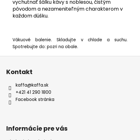
vychutnať šálku kávy s noblesou, čistým
pôvodom a nezameniteľným charakterom v
každom dúšku.
Vákuové balenie. Skladujte v chlade a suchu.
Spotrebujte do: pozri na obale.
Z
á
Kontakt
p
ä
kaffa
@
kaffa.sk
t
+421 41 290 1800
i
Facebook stránka
e
Informácie pre vás