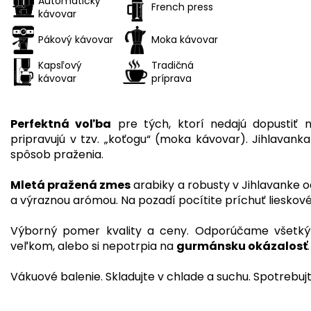
Automatický
French press
kávovar
Pákový kávovar
Moka kávovar
Kapsľový
Tradičná
kávovar
príprava
Perfektná voľba
pre tých, ktorí nedajú dopustiť n
pripravujú v tzv. „koťogu“ (moka kávovar). Jihlavank
spôsob praženia.
Mletá pražená zmes
arabiky a robusty v Jihlavanke 
a výraznou arómou. Na pozadí pocítite príchuť lieskové
Výborný pomer kvality a ceny. Odporúčame všetkým
veľkom, alebo si nepotrpia na
gurmánsku okázalosť
Vákuové balenie. Skladujte v chlade a suchu. Spotrebujt