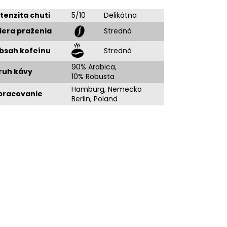
ntenzita chuti
5/10
Delikátna
iera praženia
Stredná
bsah kofeínu
Stredná
90% Arabica,
ruh kávy
10% Robusta
Hamburg, Nemecko
pracovanie
Berlin, Poland