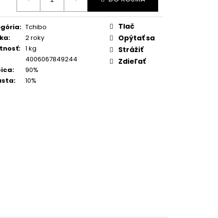
:
SUPER CREMA PREMIUM
1KG
Tlač
gória
:
Tchibo
ka
:
2 roky
Opýtať sa
tnosť
:
1 kg
Strážiť
4006067849244
Zdieľať
ica
:
90%
usta
:
10%