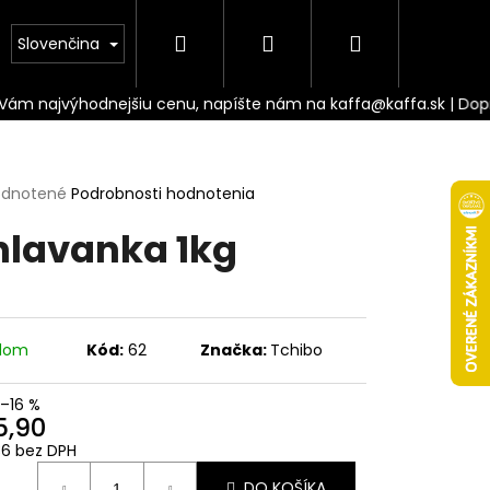
Hľadať
Prihlásenie
Nákupný
Doprava
Slovenčina
košík
erné
dnotené
Podrobnosti hodnotenia
tenie
hlavanka 1kg
ktu
ičiek.
adom
Kód:
62
Značka:
Tchibo
–16 %
5,90
Nasledujúce
36 bez DPH
otková
DO KOŠÍKA