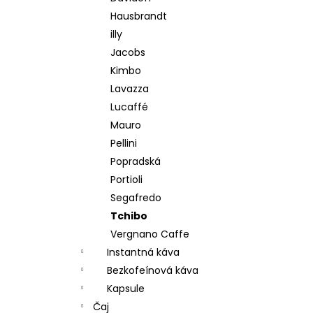
Hausbrandt
illy
Jacobs
Kimbo
Lavazza
Lucaffé
Mauro
Pellini
Popradská
Portioli
Segafredo
Tchibo
Vergnano Caffe
Instantná káva
Bezkofeínová káva
Kapsule
Čaj