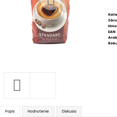
cena
MOKATE CAPPUCCINO PUMPKIN SPICE
KAFFA COFFEE 
110 G
ZRNKOVÁ KÁVA 
€1,99
€16,50
Kate
Pôvodne:
€2,99
Pôvodne:
€19
Záru
Hmo
EAN
:
Arab
Rob
Popis
Hodnotenie
Diskusia