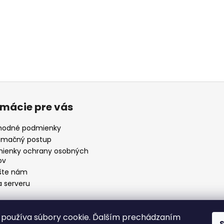
rmácie pre vás
odné podmienky
amačný postup
ienky ochrany osobných
ov
šte nám
 serveru
používa súbory cookie. Ďalším prechádzaním