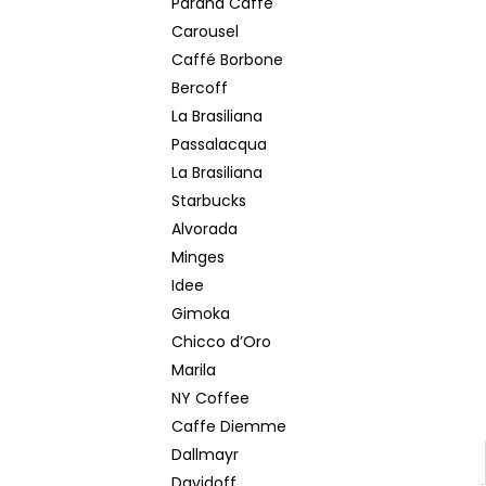
Paranà Caffè
MOKATE 2IN1 XXL 24 KS
Carousel
€5,50
Caffé Borbone
Bercoff
La Brasiliana
Passalacqua
La Brasiliana
Starbucks
Alvorada
Minges
Idee
Gimoka
Chicco d’Oro
Marila
NY Coffee
Caffe Diemme
Dallmayr
Davidoff