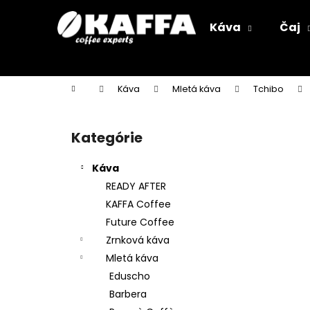
K
Prejsť
na
o
Káva
Čaj
obsah
Späť
Späť
š
do
do
í
k
obchodu
obchodu
Domov
Káva
Mletá káva
Tchibo
B
o
Kategórie
Preskočiť
č
kategórie
n
Káva
ý
READY AFTER
p
KAFFA Coffee
a
Future Coffee
n
Zrnková káva
e
Mletá káva
l
Eduscho
Barbera