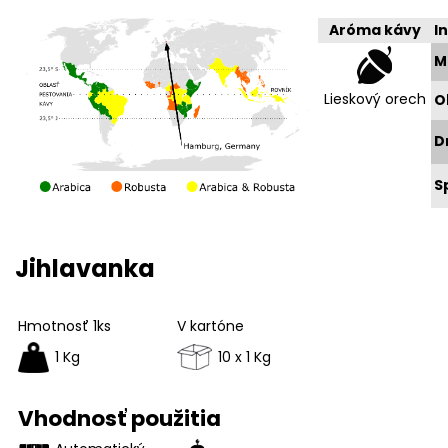
Aróma kávy
I
M
Lieskový orech
O
D
S
Jihlavanka
Hmotnosť 1ks
V kartóne
1 Kg
10 x 1 Kg
Vhodnosť použitia