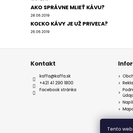
AKO SPRÁVNE MLIEŤ KÁVU?
28.06.2019
KOĽKO KÁVY JE UŽ PRIVEĽA?
26.06.2019
Z
á
Kontakt
Info
p
ä
kaffa
@
kaffa.sk
Obch
t
+421 41 290 1800
Rekl
i
Facebook stránka
Podm
údaj
e
Napí
Mapa
Tento web 