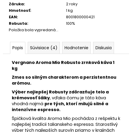
Záruka
:
2 roky
Hmotnosť
:
1 kg
EAN
:
8001800000421
Robusta
:
100%
Položka bola vypredaná…
Popis
Súvisiace (4)
Hodnotenie
Diskusia
Vergnano Aroma Mio Robusto zrnková káva 1
kg
Zmes so silným charakterom a perzistentnou
arómou.
Výber najlepšej Robusty zdôrazňuje telo a
krémovosť šálky
, vďaka čomu je táto káva
vhodná najmä
pre tých, ktorí milujú silné a
intenzívne espresso.
Špičková kvalita Aroma Mio pochádza z rešpektu k
najlepšej tradícii talianskeho espressa. Starostlivý
výber tých najlepších surovín priamo v krajinách