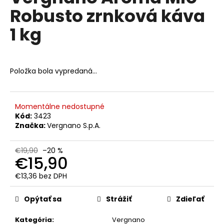
č
je
Robusto zrnková káva
0,0
a
z
m
1 kg
5
e
hviezdičiek.
KAFFA
Položka bola vypredaná…
COFFEE
SUPER
CREMA
PREMIUM
ZRNKOVÁ
Momentálne nedostupné
KÁVA
Kód:
3423
1KG
Značka:
Vergnano S.p.A.
€16,50
Pôvodne:
€19,90
–20 %
€19
€15,90
€13,36 bez DPH
Jednotková
cena:
Opýtať sa
Strážiť
Zdieľať
Kategória
:
Vergnano