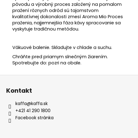
pôvodu a výrobný proces založený na pomalom
pražení rôznych odrôd sú tajomstvom
kvalitatívnej dokonalosti zmesí Aroma Mio Proces
praženia, najjemnejšia fáza kávy spracovanie sa
vyskytuje tradičnou metódou.
Vákuové balenie. Skladujte v chlade a suchu.
Chráňte pred priamym slnečným žiarením.
Spotrebujte do: pozri na obale.
Z
á
Kontakt
p
ä
kaffa
@
kaffa.sk
t
+421 41 290 1800
i
Facebook stránka
e