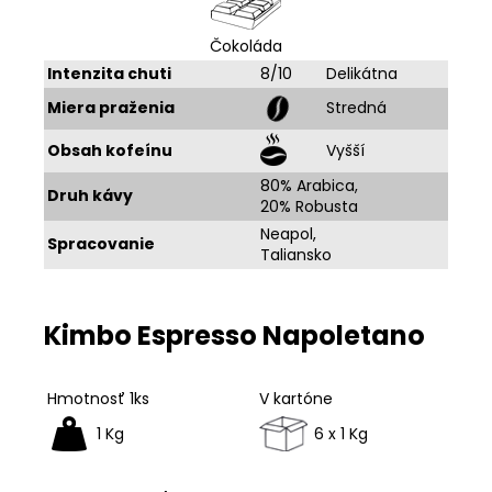
Čokoláda
Intenzita chuti
8/10
Delikátna
Miera praženia
Stredná
Obsah kofeínu
Vyšší
80% Arabica,
Druh kávy
20% Robusta
Neapol,
Spracovanie
Taliansko
Kimbo Espresso Napoletano
Hmotnosť 1ks
V kartóne
1 Kg
6 x 1 Kg