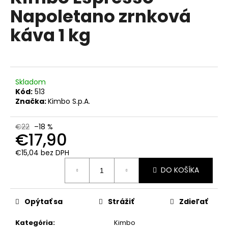
č
je
Napoletano zrnková
3,0
a
z
m
káva 1 kg
5
e
hviezdičiek.
LAVAZZA
ESPRESSO
CLASSICO
Skladom
MAESTRO
Kód:
513
PRE
Značka:
Kimbo S.p.A.
NESPRESSO
10
KS
€22
–18 %
€17,90
€3,50
Pôvodne:
€15,04 bez DPH
€4,90
Jednotková
DO KOŠÍKA
cena:
Opýtať sa
Strážiť
Zdieľať
Kategória
:
Kimbo