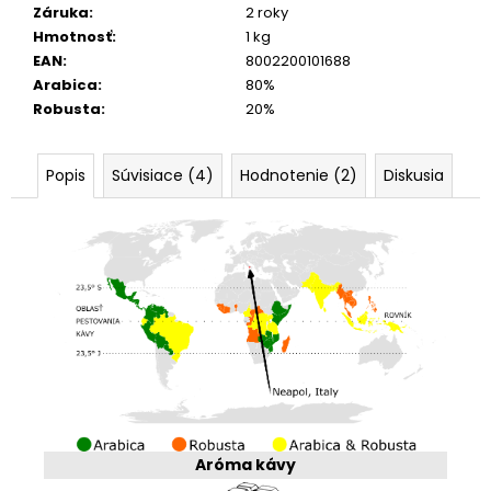
Záruka
:
2 roky
Hmotnosť
:
1 kg
EAN
:
8002200101688
Arabica
:
80%
Robusta
:
20%
Popis
Súvisiace (4)
Hodnotenie (2)
Diskusia
Aróma kávy