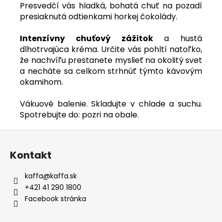
Presvedčí vás hladká, bohatá chuť na pozadí
presiaknutá odtienkami horkej čokolády.
Intenzívny chuťový zážitok
a hustá
dlhotrvajúca kréma. Určite vás pohltí natoľko,
že nachvíľu prestanete myslieť na okolitý svet
a necháte sa celkom strhnúť týmto kávovým
okamihom.
Vákuové balenie. Skladujte v chlade a suchu.
Spotrebujte do: pozri na obale.
Z
á
Kontakt
p
ä
kaffa
@
kaffa.sk
t
+421 41 290 1800
i
Facebook stránka
e