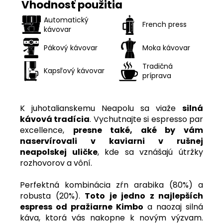
Vhodnosť použitia
Automatický
French press
kávovar
Pákový kávovar
Moka kávovar
Tradičná
Kapsľový kávovar
príprava
K juhotalianskemu Neapolu sa viaže
silná
kávová tradícia
. Vychutnajte si espresso par
excellence,
presne také, aké by vám
naservírovali v kaviarni v rušnej
neapolskej uličke
, kde sa vznášajú útržky
rozhovorov a vôní.
Perfektná kombinácia zŕn arabika (80%) a
robusta (20%).
Toto je jedno z najlepších
espress od pražiarne Kimbo
a naozaj silná
káva, ktorá vás nakopne k novým výzvam.