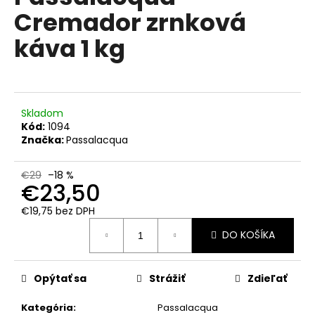
č
je
Cremador zrnková
0,0
a
z
m
káva 1 kg
5
e
hviezdičiek.
LAVAZZA
CREMA
&
Skladom
GUSTO
Kód:
1094
MLETÁ
Značka:
Passalacqua
KÁVA
250
G
€29
–18 %
€23,50
€4,90
Pôvodne:
€19,75 bez DPH
€5,90
Jednotková
DO KOŠÍKA
cena:
Opýtať sa
Strážiť
Zdieľať
Kategória
:
Passalacqua