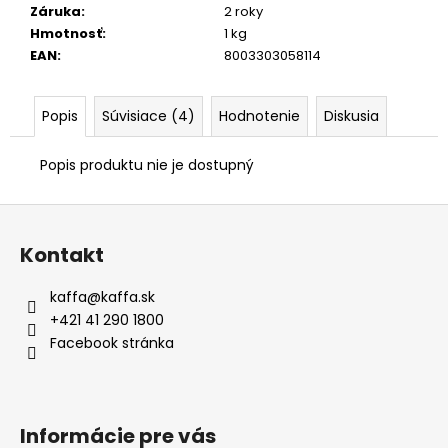
Záruka
:
2 roky
Hmotnosť
:
1 kg
EAN
:
8003303058114
Popis
Súvisiace (4)
Hodnotenie
Diskusia
Popis produktu nie je dostupný
Z
á
Kontakt
p
ä
kaffa
@
kaffa.sk
t
+421 41 290 1800
i
Facebook stránka
e
Informácie pre vás