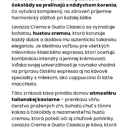
čokolády sa prelínajú s nádychom korenia
,
čo vytvára komplexný, no zároveň príjemne
harmonický zážitok pri každej šálke.
Lavazza Crema e Gusto Classico sa vyznačuje
bohatou,
hustou cremou
, ktorá korunuje
každý dúšok a dodáva mu autentickú taliansku
eleganciu. Je ideálnou voľbou pre všetkých
milovníkov klasického espressa, ktorí oceňujú
kombináciu intenzity a jemnej krémovosti.
Vďaka svojej univerzálnosti je rovnako vhodná
na prípravu čistého espressa aj na kávové
speciality s mliekom, ako cappuccino či latte
macchiato.
Táto zrnková káva prináša domov
atmosféru
talianskej kaviarne
– prenikavú vôňu
čerstvo pražených zŕn, bohatú chuť s tónmi
kakaa a čokolády a nezameniteľnú hustú
cremou, ktorá poteší oči aj chuťové poháriky.
Lavazza Crema e Gusto Classico je káva, ktorá