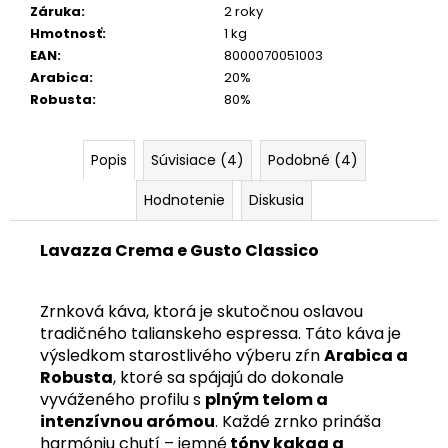
Záruka
:
2 roky
Hmotnosť
:
1 kg
EAN
:
8000070051003
Arabica
:
20%
Robusta
:
80%
Popis
Súvisiace (4)
Podobné (4)
Hodnotenie
Diskusia
Lavazza Crema e Gusto Classico
Zrnková káva, ktorá je skutočnou oslavou
tradičného talianskeho espressa. Táto káva je
výsledkom starostlivého výberu zŕn
Arabica a
Robusta
, ktoré sa spájajú do dokonale
vyváženého profilu s
plným telom a
intenzívnou arómou
. Každé zrnko prináša
harmóniu chutí – jemné
tóny kakaa a