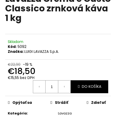
č
je
Classico zrnková káva
0,0
a
z
m
1 kg
5
e
hviezdičiek.
MOKATE
CAPPUCCINO
PUMPKIN
Skladom
SPICE
Kód:
5092
110
Značka:
LUIGI LAVAZZA S.p.A.
G
€1,99
€22,90
–19 %
Pôvodne:
€18,50
€2,99
€15,55 bez DPH
Jednotková
DO KOŠÍKA
cena:
Opýtať sa
Strážiť
Zdieľať
Kategória
:
Lavazza