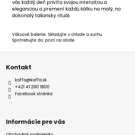
vás každý deň privíta svojou intenzitou a
eleganciou a premení každú šálku na malý, no
dokonalý taliansky rituál.
Vákuové balenie. Skladujte v chlade a suchu.
Spotrebujte do: pozri na obale.
Z
á
Kontakt
p
ä
kaffa
@
kaffa.sk
t
+421 41 290 1800
i
Facebook stránka
e
Informácie pre vás
Obchodné podmienky