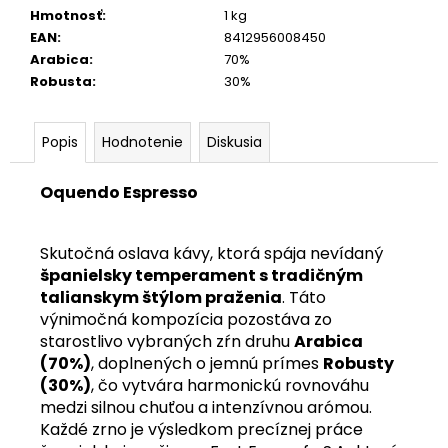
Hmotnosť
:
1 kg
EAN
:
8412956008450
Arabica
:
70%
Robusta
:
30%
Popis
Hodnotenie
Diskusia
Oquendo Espresso
Skutočná oslava kávy, ktorá spája nevídaný
španielsky temperament s tradičným
talianskym štýlom praženia
. Táto
výnimočná kompozícia pozostáva zo
starostlivo vybraných zŕn druhu
Arabica
(70%)
, doplnených o jemnú prímes
Robusty
(30%)
, čo vytvára harmonickú rovnováhu
medzi silnou chuťou a intenzívnou arómou.
Každé zrno je výsledkom precíznej práce