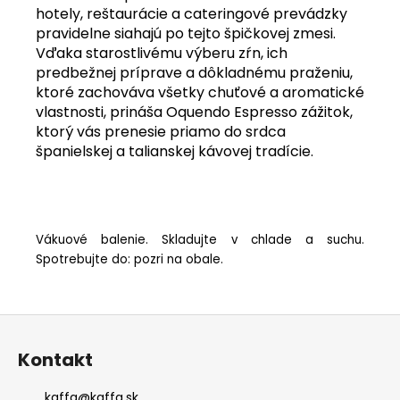
hotely, reštaurácie a cateringové prevádzky
pravidelne siahajú po tejto špičkovej zmesi.
Vďaka starostlivému výberu zŕn, ich
predbežnej príprave a dôkladnému praženiu,
ktoré zachováva všetky chuťové a aromatické
vlastnosti, prináša Oquendo Espresso zážitok,
ktorý vás prenesie priamo do srdca
španielskej a talianskej kávovej tradície.
Vákuové balenie. Skladujte v chlade a suchu.
Spotrebujte do: pozri na obale.
Z
á
Kontakt
p
ä
kaffa
@
kaffa.sk