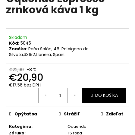
č
je
zrnková káva 1 kg
0,0
a
z
m
5
e
hviezdičiek.
Skladom
MOLINARI
Kód:
5045
CAFFÉ
ESPRESSO
Značka:
Peňa Salón, 46. Pol=igono de
TRADIZIONE
Silvota,33192,Llanera, Spain
ORO
ZRNKOVÁ
KÁVA
€22,90
–8 %
€20,90
1
KG
€17,56 bez DPH
€21,90
Jednotková
Pôvodne:
DO KOŠÍKA
cena:
€28
Opýtať sa
Strážiť
Zdieľať
Kategória
:
Oquendo
Záruka
:
1,5 roka