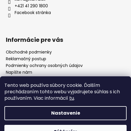
t
+421 41 290 1800
i
Facebook stránka
e
Informácie pre vás
Obchodné podmienky
Reklamačný postup
Podmienky ochrany osobných údajov
Napíšte nám
Mapa serveru
Tento web používa súbory cookie. Ďalším
prechádzaním tohto webu vyjadrujete súhlas s ich
používaním. Viac informácií
tu
.
Odkaz
Nastavenie
Vytvoril Shoptet