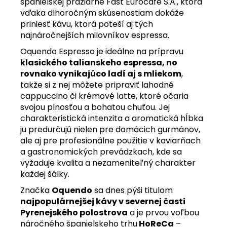
španielskej pražiarne Fast Eurocafe S.A., ktorá
vďaka dlhoročným skúsenostiam dokáže
priniesť kávu, ktorá poteší aj tých
najnáročnejších milovníkov espressa.
Oquendo Espresso je ideálne na prípravu
klasického talianskeho espressa, no
rovnako vynikajúco ladí aj s mliekom
,
takže si z nej môžete pripraviť lahodné
cappuccino či krémové latte, ktoré očaria
svojou plnosťou a bohatou chuťou. Jej
charakteristická intenzita a aromatická hĺbka
ju predurčujú nielen pre domácich gurmánov,
ale aj pre profesionálne použitie v kaviarňach
a gastronomických prevádzkach, kde sa
vyžaduje kvalita a nezameniteľný charakter
každej šálky.
Značka
Oquendo
sa dnes pýši titulom
najpopulárnejšej kávy v severnej časti
Pyrenejského polostrova
a je prvou voľbou
náročného španielskeho trhu
HoReCa
–