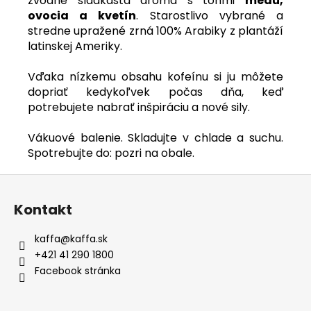
zvodne sladkastá aróma s tónmi
medu,
ovocia a kvetín
. Starostlivo vybrané a
stredne upražené zrná 100% Arabiky z plantáží
latinskej Ameriky.
Vďaka nízkemu obsahu kofeínu si ju môžete
dopriať kedykoľvek počas dňa, keď
potrebujete nabrať inšpiráciu a nové sily.
Vákuové balenie. Skladujte v chlade a suchu.
Spotrebujte do: pozri na obale.
Z
á
Kontakt
p
ä
kaffa
@
kaffa.sk
t
+421 41 290 1800
i
Facebook stránka
e