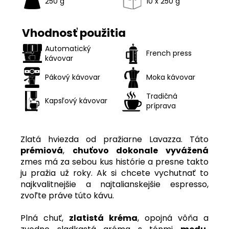
250 g
10 x 250 g
Vhodnosť použitia
Automatický
French press
kávovar
Pákový kávovar
Moka kávovar
Tradičná
Kapsľový kávovar
príprava
Zlatá hviezda od pražiarne Lavazza. Táto
prémiová
,
chuťovo dokonale vyvážená
zmes má za sebou kus histórie a presne takto
ju pražia už roky. Ak si chcete vychutnať to
najkvalitnejšie a najtalianskejšie espresso,
zvoľte práve túto kávu.
Plná chuť,
zlatistá kréma
, opojná vôňa a