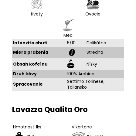
Kvety
Ovocie
Med
Intenzita chuti
5/10
Delikátna
Miera praženia
Stredná
Obsah kofeínu
Nízky
Druh kávy
100% Arabica
Settimo Torinese,
Spracovanie
Taliansko
Lavazza Qualita Oro
Hmotnosť 1ks
V kartóne