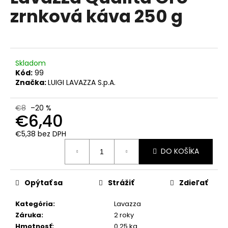
č
je
zrnková káva 250 g
0,0
a
z
m
5
e
hviezdičiek.
Skladom
KAFFA
Kód:
99
COFFEE
SUPER
Značka:
LUIGI LAVAZZA S.p.A.
CREMA
PREMIUM
ZRNKOVÁ
€8
–20 %
€6,40
KÁVA
1KG
€5,38 bez DPH
€16,50
Jednotková
Pôvodne:
DO KOŠÍKA
cena:
€19
Opýtať sa
Strážiť
Zdieľať
Kategória
:
Lavazza
Záruka
:
2 roky
Hmotnosť
:
0.25 kg