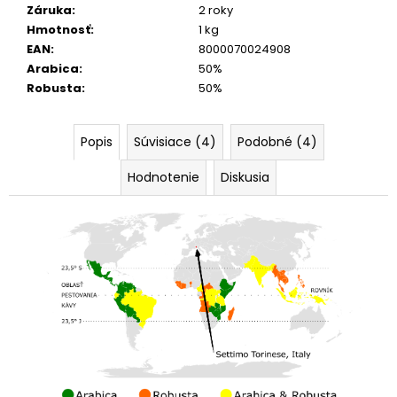
Záruka
:
2 roky
Hmotnosť
:
1 kg
EAN
:
8000070024908
Arabica
:
50%
Robusta
:
50%
Popis
Súvisiace (4)
Podobné (4)
Hodnotenie
Diskusia