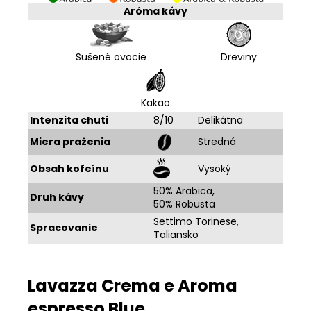
Aróma kávy
Sušené ovocie
Dreviny
Kakao
Intenzita chuti
8/10
Delikátna
Miera praženia
Stredná
Obsah kofeínu
Vysoký
50% Arabica,
Druh kávy
50% Robusta
Settimo Torinese,
Spracovanie
Taliansko
Lavazza Crema e Aroma
espresso Blue