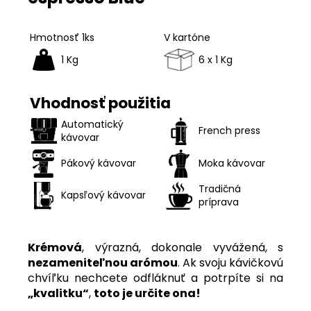
Hmotnosť 1ks
V kartóne
1 Kg
6 x 1 Kg
Vhodnosť použitia
Automatický
French press
kávovar
Pákový kávovar
Moka kávovar
Tradičná
Kapsľový kávovar
príprava
Krémová
, výrazná, dokonale vyvážená, s
nezameniteľnou arómou
. Ak svoju kávičkovú
chvíľku nechcete odfláknuť a potrpíte si na
„kvalitku“
,
toto je určite ona!