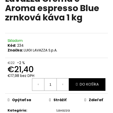
č
je
Aroma espresso Blue
0,0
a
z
m
zrnková káva 1 kg
5
e
hviezdičiek.
LAVAZZA
QUALITA
ROSSA,
Skladom
ZRNKOVÁ
Kód:
234
1
Značka:
LUIGI LAVAZZA S.p.A.
KG
€19,50
€22
–2 %
Pôvodne:
€21,40
€22,50
€17,98 bez DPH
Jednotková
DO KOŠÍKA
cena:
Opýtať sa
Strážiť
Zdieľať
Kategória
:
Lavazza