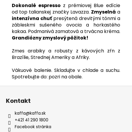
Dokonalé espresso
z prémiovej Blue edície
od top talianskej značky Lavazza.
Zmyselná
a
intenzívna chuť
presýtená drevitými tónmi a
zábleskmi sušeného ovocia a horkastého
kakaa. Podmanivá zamatová a trvácna kréma.
Grandiózny zmyslový pôžitok!
Zmes arabiky a robusty z kávových zŕn z
Brazílie, Strednej Ameriky a Afriky.
Vákuové balenie. Skladujte v chlade a suchu.
Spotrebujte do: pozri na obale.
Z
á
Kontakt
p
ä
kaffa
@
kaffa.sk
t
+421 41 290 1800
i
Facebook stránka