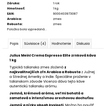
Záruka
:
1 rok
Hmotnosť
:
1 kg
EAN
:
9000403973087
Arabica
:
zmes
Robusta
:
zmes
Položka bola vypredaná…
Popis
Súvisiace (4)
Hodnotenie
Diskusia
Julius Meinl Crema Espresso Elite zrnková káva
1 kg
Typická talianska zmes zložená
z
najkvalitnejších zŕn Arabica a Robusta
z Južnej
a Strednej Ameriky a Indie.
Špeciálne praženie v
talianskom závode Vicenza dáva tejto káve
autentickú taliansku arómu.
Jemná, krémová aróma, veľmi bohatá a
zamatová s intenzívnou orechovou dochuťou
.
Jemný a nízky obsah
kyslosti.
Možno ho použiť