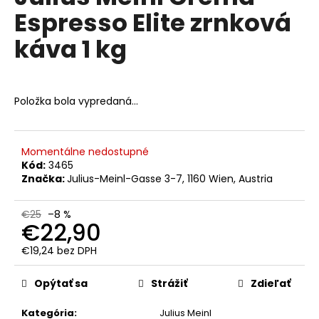
č
je
Espresso Elite zrnková
0,0
a
z
m
káva 1 kg
5
e
hviezdičiek.
LAVAZZA
Položka bola vypredaná…
CREMA
&
GUSTO
DÓZA
MLETÁ
Momentálne nedostupné
KÁVA
Kód:
3465
250
Značka:
Julius-Meinl-Gasse 3-7, 1160 Wien, Austria
G
€5,50
€25
–8 %
Pôvodne:
€22,90
€6
€19,24 bez DPH
Jednotková
cena:
Opýtať sa
Strážiť
Zdieľať
Kategória
:
Julius Meinl