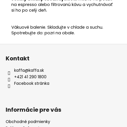
na espresso alebo filtrovanú kávu a vychutnávať
si ho po celý deň.
Vákuové balenie. Skladujte v chlade a suchu.
Spotrebujte do: pozri na obale.
Z
á
Kontakt
p
ä
kaffa
@
kaffa.sk
t
+421 41 290 1800
i
Facebook stránka
e
Informácie pre vás
Obchodné podmienky