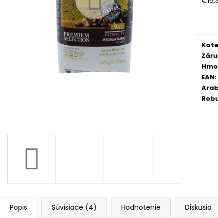
€16,
GIMOKA GRAN BAR ZRNKOVÁ KÁVA 1 KG
RIOBA PERFETT
Jedn
KÁVA 1 KG
€12,50
cena
Pôvodne:
€14,90
€19,20
Pôvodne:
€23,
Kate
Záru
Hmo
EAN
:
Arab
Rob
Popis
Súvisiace (4)
Hodnotenie
Diskusia