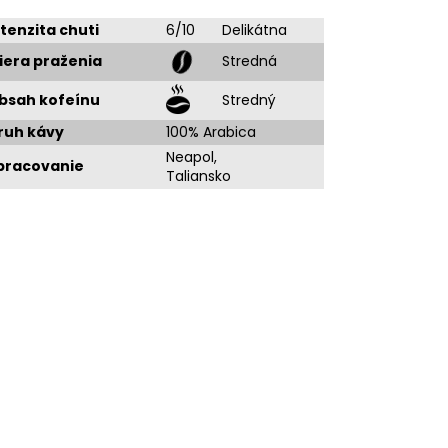
ntenzita chuti
6/10
Delikátna
iera praženia
Stredná
bsah kofeínu
Stredný
ruh kávy
100% Arabica
Neapol,
pracovanie
Taliansko