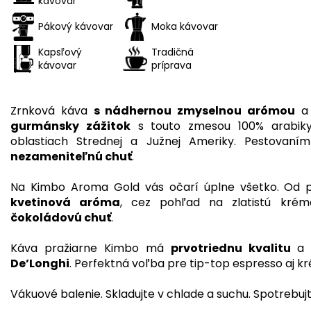
kávovar
Pákový kávovar
Moka kávovar
Kapsľový
Tradičná
kávovar
príprava
Zrnková káva
s nádhernou zmyselnou arómou
gurmánsky zážitok
s touto zmesou 100% arabiky,
oblastiach Strednej a Južnej Ameriky. Pestovan
nezameniteľnú chuť
.
Na Kimbo Aroma Gold vás očarí úplne všetko. Od 
kvetinová aróma
, cez pohľad na zlatistú kré
čokoládovú chuť
.
Káva pražiarne Kimbo má
prvotriednu kvalitu
a o
De’Longhi
. Perfektná voľba pre tip-top espresso aj 
Vákuové balenie. Skladujte v chlade a suchu. Spotrebujt