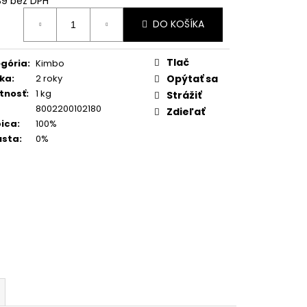
39 bez DPH
O (GOLD) ZRNKOVÁ
otková
DO KOŠÍKA
:
90
Tlač
gória
:
Kimbo
ka
:
2 roky
Opýtať sa
tnosť
:
1 kg
Strážiť
8002200102180
Zdieľať
ica
:
100%
usta
:
0%