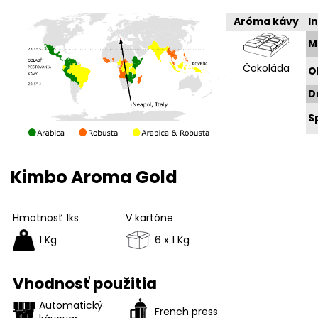
Aróma kávy
I
M
Čokoláda
O
D
S
Kimbo Aroma Gold
Hmotnosť 1ks
V kartóne
1 Kg
6 x 1 Kg
Vhodnosť použitia
Automatický
French press