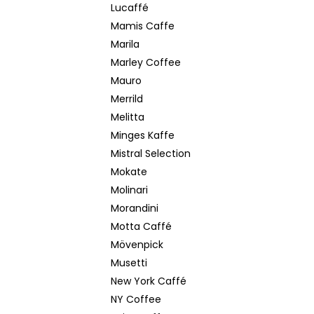
Lucaffé
Mamis Caffe
Marila
Marley Coffee
Mauro
Merrild
Melitta
Minges Kaffe
Mistral Selection
Mokate
Molinari
Morandini
Motta Caffé
Mövenpick
Musetti
New York Caffé
NY Coffee