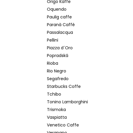
Origo Kaffe
Oquendo
Paulig caffe
Paranà Caffè
Passalacqua
Pellini
Piazza d´Oro
Popradská
Rioba
Rio Negro
Segafredo
Starbucks Coffe
Tchibo
Tonino Lamborghini
Trismoka
Vaspiatta
Venetico Caffe
Vergnano