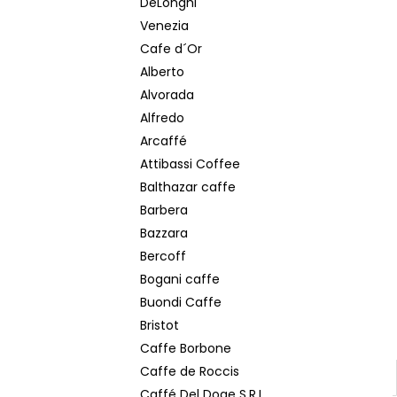
DeLonghi
CHICCO D´ORO TRADITION ZRNKOVÁ
KÁVA 1 KG
Venezia
€15,50
Cafe d´Or
Pôvodne:
€17
Alberto
Alvorada
Alfredo
Arcaffé
Attibassi Coffee
Balthazar caffe
Barbera
Bazzara
Bercoff
Bogani caffe
Buondi Caffe
Bristot
Caffe Borbone
Caffe de Roccis
Caffé Del Doge S.R.L.