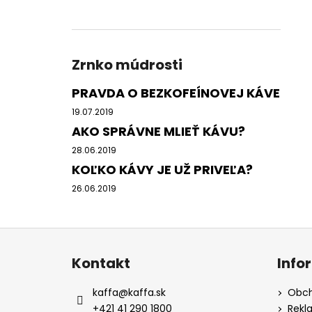
Zrnko múdrosti
PRAVDA O BEZKOFEÍNOVEJ KÁVE
19.07.2019
AKO SPRÁVNE MLIEŤ KÁVU?
28.06.2019
KOĽKO KÁVY JE UŽ PRIVEĽA?
26.06.2019
Z
á
Kontakt
Info
p
ä
kaffa
@
kaffa.sk
Obch
t
+421 41 290 1800
Rekl