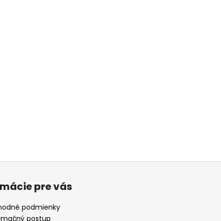
rmácie pre vás
odné podmienky
amačný postup