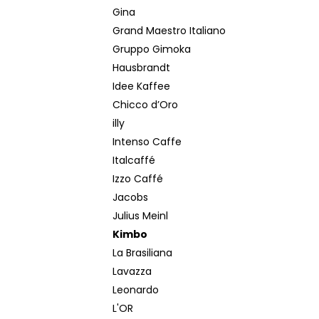
Gina
Grand Maestro Italiano
Gruppo Gimoka
Hausbrandt
Idee Kaffee
Chicco d’Oro
illy
Intenso Caffe
Italcaffé
Izzo Caffé
Jacobs
Julius Meinl
Kimbo
La Brasiliana
Lavazza
Leonardo
L'OR