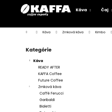
K
Prejsť
na
o
Káva
Čaj
obsah
Späť
Späť
š
do
do
í
k
obchodu
obchodu
Domov
Káva
Zrnková káva
Kimbo
B
o
Kategórie
Preskočiť
č
kategórie
n
Káva
ý
READY AFTER
p
KAFFA Coffee
a
Future Coffee
n
Zrnková káva
e
Caffé Ferucci
l
Garibaldi
Bialetti