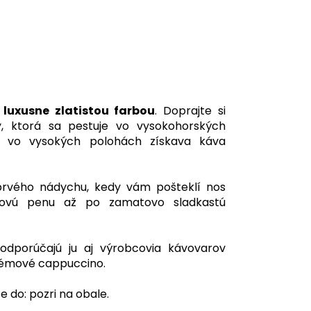
a
luxusne zlatistou farbou
. Doprajte si
 ktorá sa pestuje vo vysokohorských
ím vo vysokých polohách získava káva
prvého nádychu, kedy vám pošteklí nos
movú penu až po zamatovo sladkastú
dporúčajú ju aj výrobcovia kávovarov
krémové cappuccino.
e do: pozri na obale.