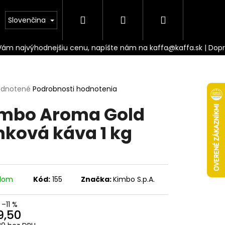
Hľadať
Prihlásenie
Nákupný
Doprava
Slovenčina
košík
erné
dnotené
Podrobnosti hodnotenia
tenie
mbo Aroma Gold
ktu
nková káva 1 kg
ičiek.
adom
Kód:
155
Značka:
Kimbo S.p.A.
Nasledujúce
–11 %
9,50