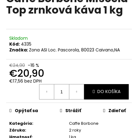
č
je
Top zrnková káva 1 kg
0,0
a
z
m
5
e
hviezdičiek.
Skladom
LAVAZZA
Kód:
4335
ESPRESSO
ITALIANO
Značka:
Zona ASI Loc. Pascorola, 80023 Caivano,NA
CLASSICO
DÓZA
MLETÁ
€24,90
–16 %
€20,90
KÁVA
250
G
€17,56 bez DPH
Jednotková
€6,40
DO KOŠÍKA
cena:
Pôvodne:
€7
Opýtať sa
Strážiť
Zdieľať
Kategória
:
Caffe Borbone
Záruka
:
2 roky
Hmotnosť
:
1 kg