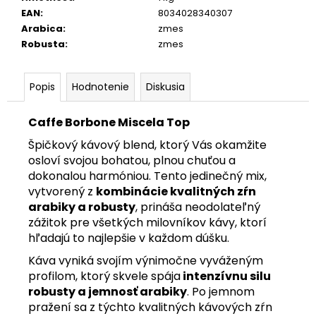
EAN
:
8034028340307
Arabica
:
zmes
Robusta
:
zmes
Popis
Hodnotenie
Diskusia
Caffe Borbone Miscela Top
Špičkový kávový blend, ktorý Vás okamžite
osloví svojou bohatou, plnou chuťou a
dokonalou harmóniou. Tento jedinečný mix,
vytvorený z
kombinácie kvalitných zŕn
arabiky a robusty
, prináša neodolateľný
zážitok pre všetkých milovníkov kávy, ktorí
hľadajú to najlepšie v každom dúšku.
Káva vyniká svojím výnimočne vyváženým
profilom, ktorý skvele spája
intenzívnu silu
robusty a jemnosť arabiky
. Po jemnom
pražení sa z týchto kvalitných kávových zŕn