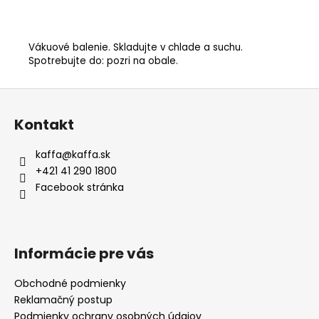
Vákuové balenie. Skladujte v chlade a suchu.
Spotrebujte do: pozri na obale.
Z
á
Kontakt
p
ä
kaffa
@
kaffa.sk
t
+421 41 290 1800
i
Facebook stránka
e
Informácie pre vás
Obchodné podmienky
Reklamačný postup
Podmienky ochrany osobných údajov