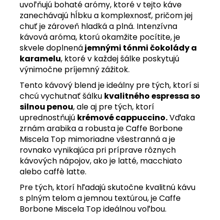
uvoľňujú bohaté arómy, ktoré v tejto káve
zanechávajú hĺbku a komplexnosť, pričom jej
chuť je zároveň hladká a plná. Intenzívna
kávová aróma, ktorú okamžite pocítite, je
skvele doplnená
jemnými tónmi čokolády a
karamelu
, ktoré v každej šálke poskytujú
výnimočne príjemný zážitok.
Tento kávový blend je ideálny pre tých, ktorí si
chcú vychutnať šálku
kvalitného espressa so
silnou penou
, ale aj pre tých, ktorí
uprednostňujú
krémové cappuccino.
Vďaka
zrnám arabika a robusta je Caffe Borbone
Miscela Top mimoriadne všestranná a je
rovnako vynikajúca pri príprave rôznych
kávových nápojov, ako je latté, macchiato
alebo caffè latte.
Pre tých, ktorí hľadajú skutočne kvalitnú kávu
s plným telom a jemnou textúrou, je Caffe
Borbone Miscela Top ideálnou voľbou.