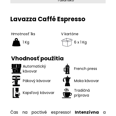
Taliansko
Lavazza Caffé Espresso
Hmotnosť 1ks
V kartóne
1 Kg
6 x 1 Kg
Vhodnosť použitia
Automatický
French press
kávovar
Pákový kávovar
Moka kávovar
Tradičná
Kapsľový kávovar
príprava
Čas na poctivé espresso!
Intenzívna
a