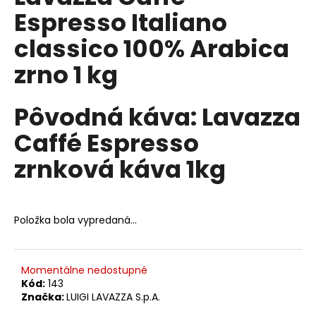
č
je
Espresso Italiano
5,0
a
z
m
classico 100% Arabica
5
e
hviezdičiek.
zrno 1 kg
MÖVENPICK
EL
Pôvodná káva: Lavazza
AUTENTICO
ZRNKOVÁ
Caffé Espresso
KÁVA
1
zrnková káva 1kg
KG
€18,50
Pôvodne:
€24
Položka bola vypredaná…
Momentálne nedostupné
Kód:
143
Značka:
LUIGI LAVAZZA S.p.A.