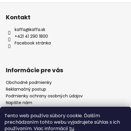
Z
á
Kontakt
p
ä
kaffa
@
kaffa.sk
t
+421 41 290 1800
i
Facebook stránka
e
Informácie pre vás
Obchodné podmienky
Reklamačný postup
Podmienky ochrany osobných údajov
Napíšte nám
Mapa serveru
Tento web používa súbory cookie. Ďalším
prechádzaním tohto webu vyjadrujete súhlas s ich
používaním. Viac informácií
tu
.