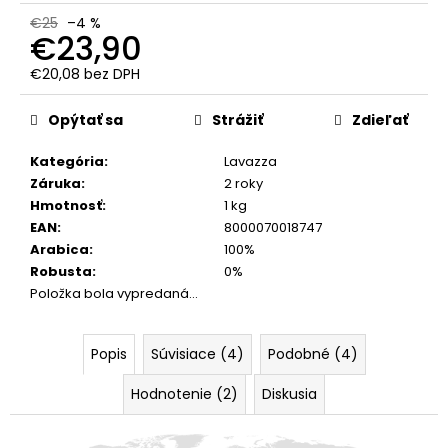
€25
–4 %
€23,90
€20,08 bez DPH
Jednotková
cena:
Opýtať sa
Strážiť
Zdieľať
Kategória
:
Lavazza
Záruka
:
2 roky
Hmotnosť
:
1 kg
EAN
:
8000070018747
Arabica
:
100%
Robusta
:
0%
Položka bola vypredaná…
Popis
Súvisiace (4)
Podobné (4)
Hodnotenie (2)
Diskusia