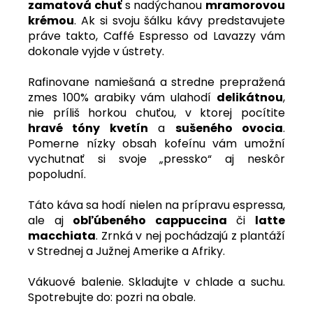
zamatová chuť
s nadýchanou
mramorovou
krémou
. Ak si svoju šálku kávy predstavujete
práve takto, Caffé Espresso od Lavazzy vám
dokonale vyjde v ústrety.
Rafinovane namiešaná a stredne prepražená
zmes 100% arabiky vám ulahodí
delikátnou
,
nie príliš horkou chuťou, v ktorej pocítite
hravé tóny kvetín
a
sušeného ovocia
.
Pomerne nízky obsah kofeínu vám umožní
vychutnať si svoje „pressko“ aj neskôr
popoludní.
Táto káva sa hodí nielen na prípravu espressa,
ale aj
obľúbeného cappuccina
či
latte
macchiata
. Zrnká v nej pochádzajú z plantáží
v Strednej a Južnej Amerike a Afriky.
Vákuové balenie. Skladujte v chlade a suchu.
Spotrebujte do: pozri na obale.