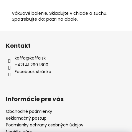
Vákuové balenie. Skladujte v chlade a suchu.
Spotrebujte do: pozri na obale.
Z
á
Kontakt
p
ä
kaffa
@
kaffa.sk
t
+421 41 290 1800
i
Facebook stránka
e
Informácie pre vás
Obchodné podmienky
Reklamačný postup
Podmienky ochrany osobných údajov
Napíšte nám