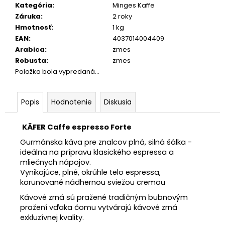
Kategória
:
Minges Kaffe
Záruka
:
2 roky
Hmotnosť
:
1 kg
EAN
:
4037014004409
Arabica
:
zmes
Robusta
:
zmes
Položka bola vypredaná…
Popis
Hodnotenie
Diskusia
KÄFER Caffe espresso Forte
Gurmánska káva pre znalcov plná, silná šálka -
ideálna na prípravu klasického espressa a
mliečnych nápojov.
Vynikajúce, plné, okrúhle telo espressa,
korunované nádhernou sviežou cremou
Kávové zrná sú pražené tradičným bubnovým
pražení vďaka čomu vytvárajú kávové zrná
exkluzívnej kvality.