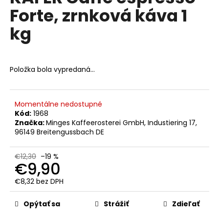
č
je
Forte, zrnková káva 1
0,0
a
z
m
kg
5
e
hviezdičiek.
LAVAZZA
Položka bola vypredaná…
QUALITA
ROSSA
MLETÁ
KÁVA
250
Momentálne nedostupné
G
Kód:
1968
Značka:
Minges Kaffeerosterei GmbH, Industiering 17,
€4,90
96149 Breitengussbach DE
Pôvodne:
€6
€12,30
–19 %
€9,90
€8,32 bez DPH
Jednotková
cena:
Opýtať sa
Strážiť
Zdieľať