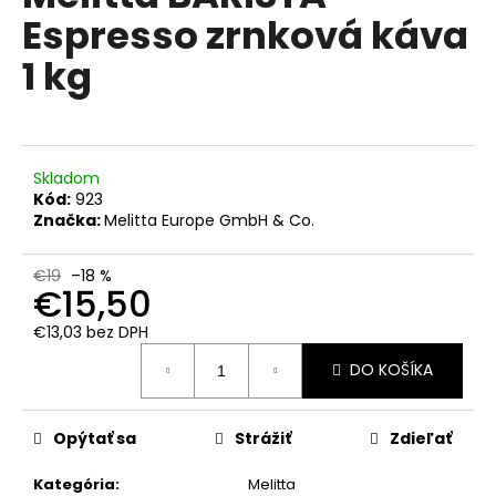
č
je
Espresso zrnková káva
0,0
a
z
m
1 kg
5
e
hviezdičiek.
MOKATE
3IN1
IRISH
Skladom
CREAM
Kód:
923
FLAVOUR
Značka:
Melitta Europe GmbH & Co.
10KS
€2,50
€19
–18 %
€15,50
€13,03 bez DPH
Jednotková
DO KOŠÍKA
cena:
Opýtať sa
Strážiť
Zdieľať
Kategória
:
Melitta