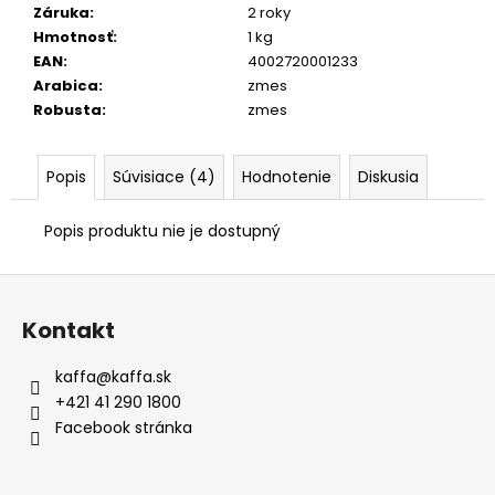
Záruka
:
2 roky
Hmotnosť
:
1 kg
EAN
:
4002720001233
Arabica
:
zmes
Robusta
:
zmes
Popis
Súvisiace (4)
Hodnotenie
Diskusia
Popis produktu nie je dostupný
Z
á
Kontakt
p
ä
kaffa
@
kaffa.sk
t
+421 41 290 1800
i
Facebook stránka
e