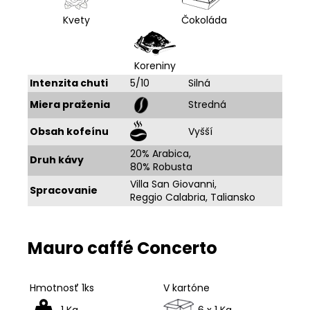
Kvety
Čokoláda
Koreniny
Intenzita chuti
5/10
Silná
Miera praženia
Stredná
Obsah kofeínu
Vyšší
20% Arabica,
Druh kávy
80% Robusta
Villa San Giovanni,
Spracovanie
Reggio Calabria, Taliansko
Mauro caffé Concerto
Hmotnosť 1ks
V kartóne
1 Kg
6 x 1 Kg