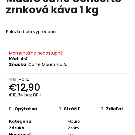
č
je
zrnková káva 1 kg
0,0
a
z
m
5
e
hviezdičiek.
Položka bola vypredaná…
KAFFA
COFFEE
SUPER
Momentálne nedostupné
CREMA
PREMIUM
Kód:
450
ZRNKOVÁ
Značka:
Caffè Mauro S.p.A.
KÁVA
1KG
€13
–0 %
€16,50
€12,90
Pôvodne:
€19
€10,84 bez DPH
Jednotková
cena:
Opýtať sa
Strážiť
Zdieľať
Kategória
:
Mauro
Záruka
:
2 roky
Hmotnosť
:
1 kg