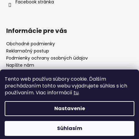
i
Facebook stránka
e
Informácie pre vás
Obchodné podmienky
Reklamačný postup
Podmienky ochrany osobných údajov
Napíšte nám
Mapa serveru
Tento web používa súbory cookie. Ďalším
prechádzaním tohto webu vyjadrujete súhlas s ich
používaním. Viac informácií
tu
.
Odkaz
Nastavenie
Vytvoril Shoptet
Súhlasím
Copyright 2026
KAFFA
. Všetky práva vyhradené.