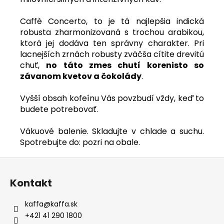
Caffè Concerto, to je tá najlepšia indická
robusta zharmonizovaná s trochou arabikou,
ktorá jej dodáva ten správny charakter. Pri
lacnejších zrnách robusty zväčša cítite drevitú
chuť,
no táto zmes chutí korenisto so
závanom kvetov a čokolády
.
Vyšší obsah kofeínu Vás povzbudí vždy, keď to
budete potrebovať.
Vákuové balenie. Skladujte v chlade a suchu.
Spotrebujte do: pozri na obale.
Z
á
Kontakt
p
ä
kaffa
@
kaffa.sk
t
+421 41 290 1800