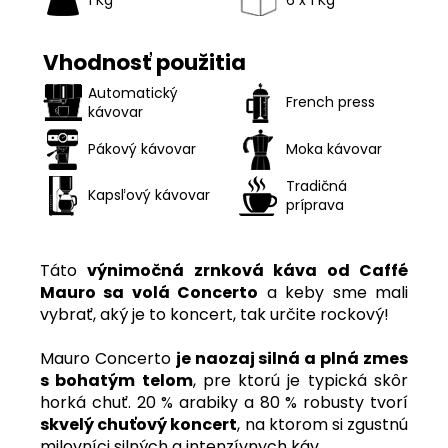
Vhodnosť použitia
Automatický
French press
kávovar
Pákový kávovar
Moka kávovar
Tradičná
Kapsľový kávovar
príprava
Táto
výnimočná zrnková káva od Caffé
Mauro sa volá Concerto
a keby sme mali
vybrať, aký je to koncert, tak určite rockový!
Mauro Concerto
je naozaj silná a plná zmes
s bohatým telom
, pre ktorú je typická skôr
horká chuť. 20 % arabiky a 80 % robusty tvorí
skvelý chuťový koncert
, na ktorom si zgustnú
milovníci silných a intenzívnych káv.