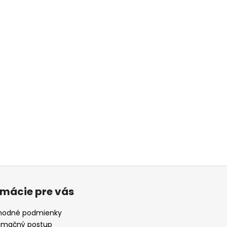
rmácie pre vás
odné podmienky
amačný postup