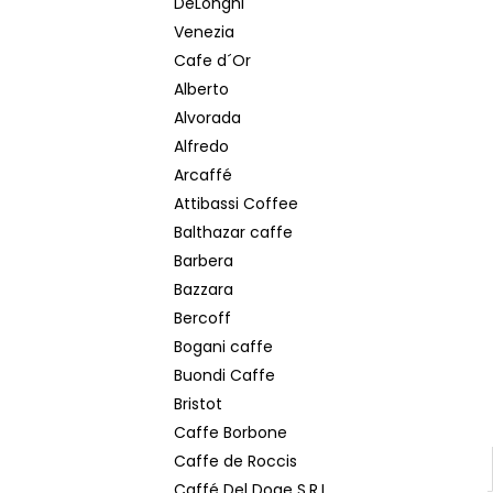
DeLonghi
POPRADSKÁ COLOMBIA ZRNKOVÁ KÁVA
250 G
Venezia
€6,20
Cafe d´Or
Pôvodne:
€7
Alberto
Alvorada
Alfredo
Arcaffé
Attibassi Coffee
Balthazar caffe
Barbera
Bazzara
Bercoff
Bogani caffe
Buondi Caffe
Bristot
Caffe Borbone
Caffe de Roccis
Caffé Del Doge S.R.L.