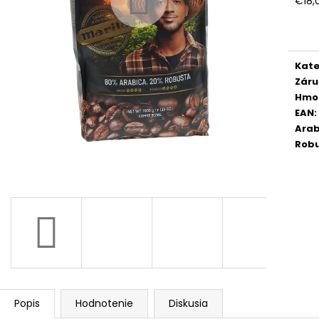
€18,
KAFFA COFFEE SUPER CREMA PREMIUM
DALLMAYR HOME
Jedn
ZRNKOVÁ KÁVA 1KG
ZRNKOVA KÁVA 
cena
€16,50
€15,50
Pôvodne:
€19
Pôvodne:
€19
Kate
Záru
Hmo
EAN
:
Arab
Rob
Popis
Hodnotenie
Diskusia