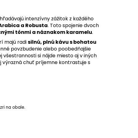
vyhľadávajú intenzívny zážitok z každého
Arabica a Robusta
. Toto spojenie dvoch
cnými tónmi a náznakom karamelu
.
rí majú radi
silnú, plnú kávu s bohatou
 ranné povzbudenie alebo poobedňajšie
j všestrannosti si nájde miesto aj v iných
jej výrazná chuť príjemne kontrastuje s
zri na obale.