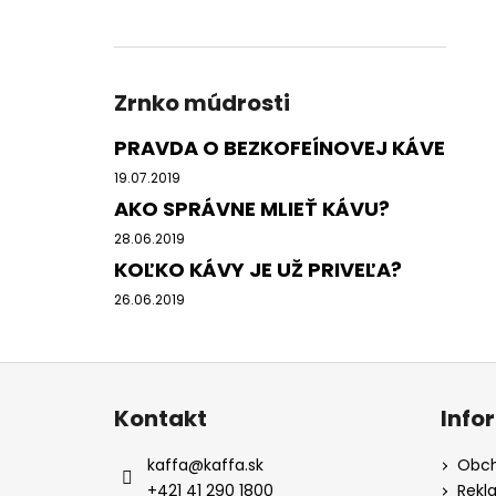
Zrnko múdrosti
PRAVDA O BEZKOFEÍNOVEJ KÁVE
19.07.2019
AKO SPRÁVNE MLIEŤ KÁVU?
28.06.2019
KOĽKO KÁVY JE UŽ PRIVEĽA?
26.06.2019
Z
á
Kontakt
Info
p
ä
kaffa
@
kaffa.sk
Obch
t
+421 41 290 1800
Rekl