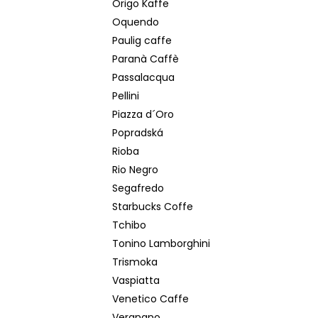
Origo Kaffe
Oquendo
Paulig caffe
Paranà Caffè
Passalacqua
Pellini
Piazza d´Oro
Popradská
Rioba
Rio Negro
Segafredo
Starbucks Coffe
Tchibo
Tonino Lamborghini
Trismoka
Vaspiatta
Venetico Caffe
Vergnano