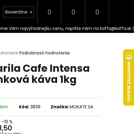
Hľadať
Prihlásenie
Nákupný
Doprava
Slovenčina
košík
erné
dnotené
Podrobnosti hodnotenia
tenie
rila Cafe Intensa
ktu
nková káva 1kg
ičiek.
adom
Kód:
3839
Značka:
MOKATE SA
Nasledujúce
–10 %
1,50