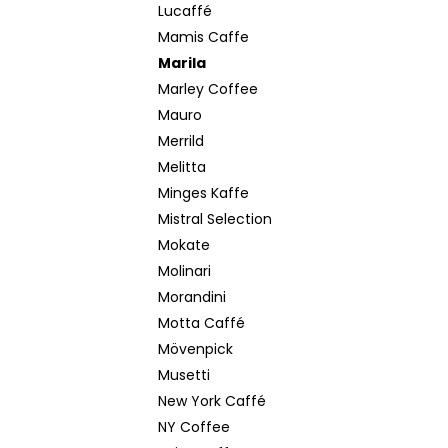
Lucaffé
Mamis Caffe
Marila
Marley Coffee
Mauro
Merrild
Melitta
Minges Kaffe
Mistral Selection
Mokate
Molinari
Morandini
Motta Caffé
Mövenpick
Musetti
New York Caffé
NY Coffee