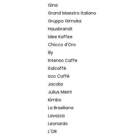
Gina
Grand Maestro Italiano
Gruppo Gimoka
Hausbrandt
Idee Kaffee
Chicco d’Oro
illy
Intenso Caffe
Italcaffé
Izzo Caffé
Jacobs
Julius Meinl
Kimbo
La Brasiliana
Lavazza
Leonardo
L'OR