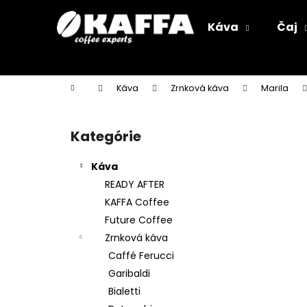
K
Prejsť
na
o
Káva
Čaj
obsah
Späť
Späť
š
do
do
í
k
obchodu
obchodu
Domov
Káva
Zrnková káva
Marila
B
o
Kategórie
Preskočiť
č
kategórie
n
Káva
ý
READY AFTER
p
KAFFA Coffee
a
Future Coffee
n
Zrnková káva
e
Caffé Ferucci
l
Garibaldi
Bialetti