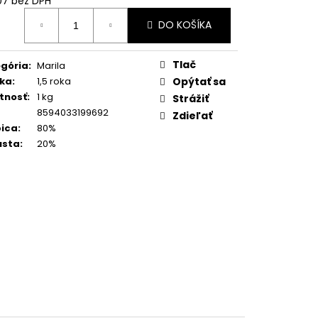
07 bez DPH
 BARISTA DOLCE
otková
1 KG
DO KOŠÍKA
:
Tlač
gória
:
Marila
ka
:
1,5 roka
Opýtať sa
tnosť
:
1 kg
Strážiť
8594033199692
Zdieľať
ica
:
80%
usta
:
20%