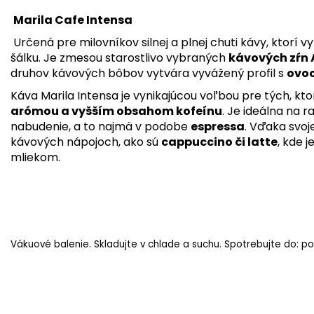
Marila Cafe Intensa
Určená pre milovníkov silnej a plnej chuti kávy, ktorí 
šálku. Je zmesou starostlivo vybraných
kávových zŕn 
druhov kávových bôbov vytvára vyvážený profil s
ovo
Káva Marila Intensa je vynikajúcou voľbou pre tých, kto
arómou a vyšším obsahom kofeínu
. Je ideálna na
nabudenie, a to najmä v podobe
espressa
. Vďaka svoje
kávových nápojoch, ako sú
cappuccino či latte
, kde 
mliekom.
Vákuové balenie. Skladujte v chlade a suchu. Spotrebujte do: po