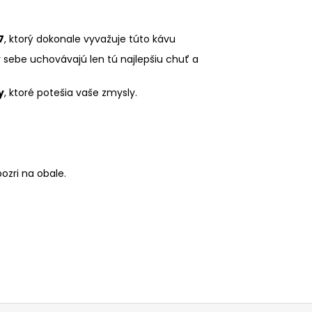
7
, ktorý dokonale vyvažuje túto kávu
 v sebe uchovávajú len tú najlepšiu chuť a
y
, ktoré potešia vaše zmysly.
ozri na obale.