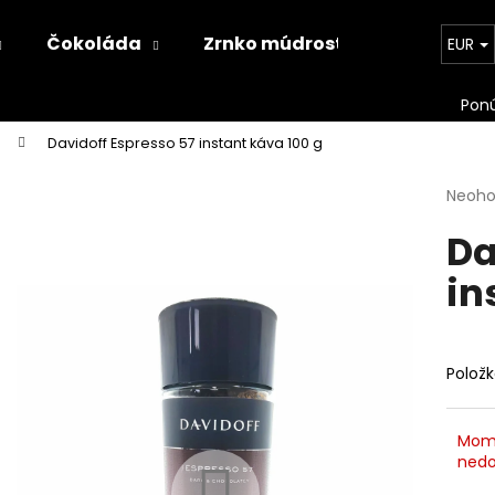
Čokoláda
Zrnko múdrosti
Kontakt
EUR
Čo potrebujete nájsť?
Davidoff Espresso 57 instant káva 100 g
Priem
Neoho
HĽADAŤ
hodno
Da
produ
je
in
0,0
Odporúčame
z
5
hviezd
Polož
Mom
nedo