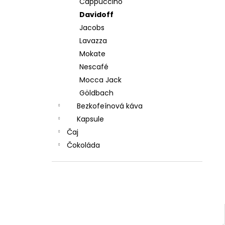
Cappuccino
POPRADSKÁ COLOMBIA ZRNKOVÁ KÁVA
250 G
Davidoff
€6,20
Jacobs
Pôvodne:
€7
Lavazza
Mokate
Nescafé
Mocca Jack
Göldbach
Bezkofeínová káva
Kapsule
Čaj
Čokoláda