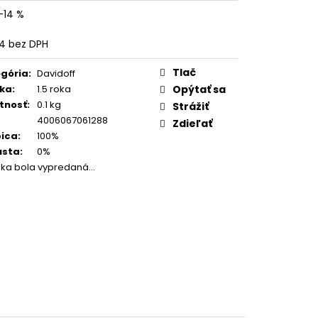
 BARISTA DOLCE
–14 %
1 KG
4 bez DPH
otková
:
Tlač
gória
:
Davidoff
ka
:
1.5 roka
Opýtať sa
tnosť
:
0.1 kg
Strážiť
4006067061288
Zdieľať
ica
:
100%
usta
:
0%
žka bola vypredaná…