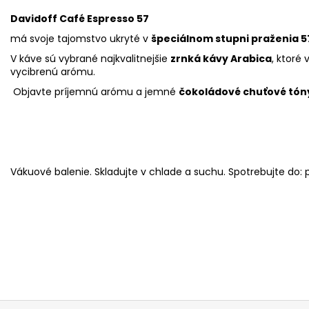
Davidoff Café Espresso 57
má svoje tajomstvo ukryté v
špeciálnom stupni praženia 5
V káve sú vybrané najkvalitnejšie
zrnká kávy Arabica
, ktoré
vycibrenú arómu.
Objavte príjemnú arómu a jemné
čokoládové chuťové tón
Vákuové balenie. Skladujte v chlade a suchu. Spotrebujte do: p