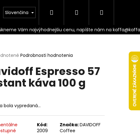
Hľadať
Prihlásenie
Nákupný
Doprava
Slovenčina
košík
erné
dnotené
Podrobnosti hodnotenia
tenie
vidoff Espresso 57
ktu
stant káva 100 g
ičiek.
ka bola vypredaná…
Nasledujúce
entálne
Kód:
Značka:
DAVIDOFF
stupné
2009
Coffee