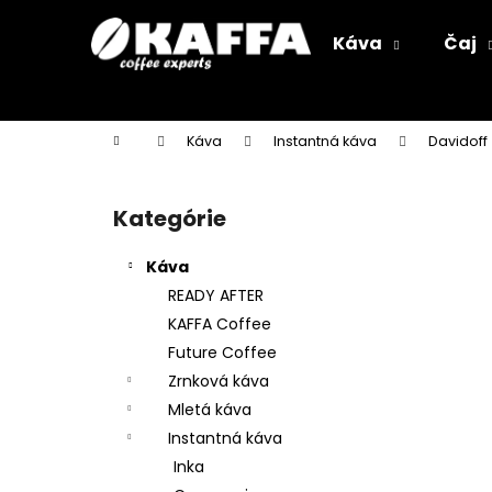
K
Prejsť
na
o
Káva
Čaj
obsah
Späť
Späť
š
do
do
í
k
obchodu
obchodu
Domov
Káva
Instantná káva
Davidoff
B
o
Kategórie
Preskočiť
č
kategórie
n
Káva
ý
READY AFTER
p
KAFFA Coffee
a
Future Coffee
n
Zrnková káva
e
Mletá káva
l
Instantná káva
Inka