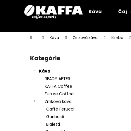
K
Prejsť
na
o
Káva
Čaj
obsah
Späť
Späť
š
do
do
í
k
obchodu
obchodu
Domov
Káva
Zrnková káva
Kimbo
B
o
Kategórie
Preskočiť
č
kategórie
n
Káva
ý
READY AFTER
p
KAFFA Coffee
a
Future Coffee
n
Zrnková káva
e
Caffé Ferucci
l
Garibaldi
Bialetti