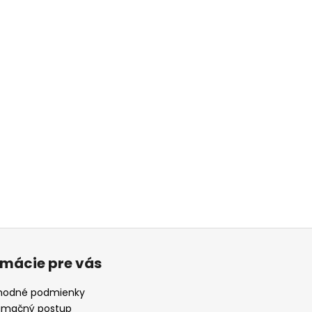
rmácie pre vás
odné podmienky
amačný postup