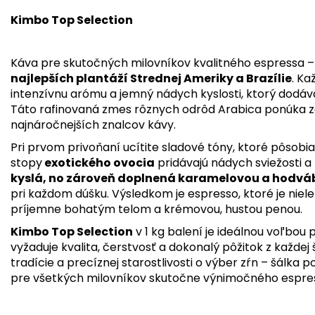
Kimbo Top Selection
Káva pre skutočných milovníkov kvalitného espressa –
najlepších plantáží Strednej Ameriky a Brazílie
. Ka
intenzívnu arómu a jemný nádych kyslosti, ktorý dodáva
Táto rafinovaná zmes rôznych odrôd Arabica ponúka záž
najnáročnejších znalcov kávy.
Pri prvom privoňaní ucítite sladové tóny, ktoré pôsobia
stopy
exotického ovocia
pridávajú nádych sviežosti a
kyslá, no zároveň doplnená karamelovou a hodv
pri každom dúšku. Výsledkom je espresso, ktoré je niele
príjemne bohatým telom a krémovou, hustou penou.
Kimbo Top Selection
v 1 kg balení je ideálnou voľbou 
vyžaduje kvalita, čerstvosť a dokonalý pôžitok z každej 
tradície a precíznej starostlivosti o výber zŕn – šálka
pre všetkých milovníkov skutočne výnimočného espre