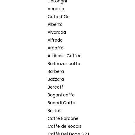
DeLonghi
POPRADSKÁ COLOMBIA ZRNKOVÁ KÁVA
250 G
Venezia
€6,20
Cafe d´Or
Pôvodne:
€7
Alberto
Alvorada
Alfredo
Arcaffé
Attibassi Coffee
Balthazar caffe
Barbera
Bazzara
Bercoff
Bogani caffe
Buondi Caffe
Bristot
Caffe Borbone
Caffe de Roccis
Caffé Del Doge S.R.L.