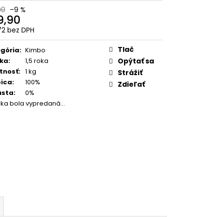
 BARISTA DOLCE
90
–9 %
1 KG
9,90
72 bez DPH
otková
:
Tlač
gória
:
Kimbo
ka
:
1,5 roka
Opýtať sa
tnosť
:
1 kg
Strážiť
ica
:
100%
Zdieľať
usta
:
0%
žka bola vypredaná…