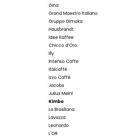
Gina
Grand Maestro Italiano
Gruppo Gimoka
Hausbrandt
Idee Kaffee
Chicco d’Oro
illy
Intenso Caffe
Italcaffé
Izzo Caffé
Jacobs
Julius Meinl
Kimbo
La Brasiliana
Lavazza
Leonardo
L'OR