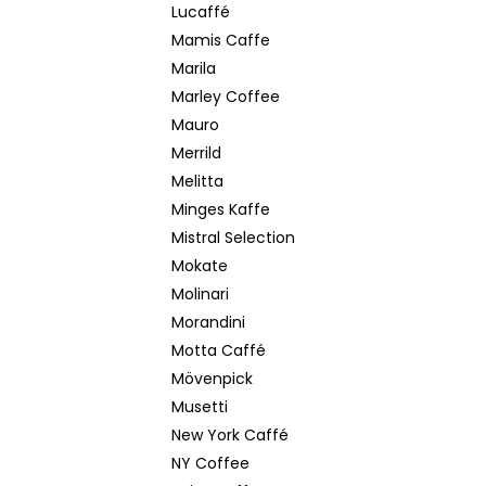
Lucaffé
Mamis Caffe
Marila
Marley Coffee
Mauro
Merrild
Melitta
Minges Kaffe
Mistral Selection
Mokate
Molinari
Morandini
Motta Caffé
Mövenpick
Musetti
New York Caffé
NY Coffee