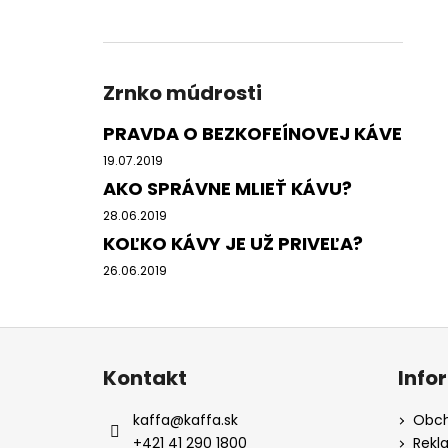
Zrnko múdrosti
PRAVDA O BEZKOFEÍNOVEJ KÁVE
19.07.2019
AKO SPRÁVNE MLIEŤ KÁVU?
28.06.2019
KOĽKO KÁVY JE UŽ PRIVEĽA?
26.06.2019
Z
á
Kontakt
Info
p
ä
kaffa
@
kaffa.sk
Obch
t
+421 41 290 1800
Rekl