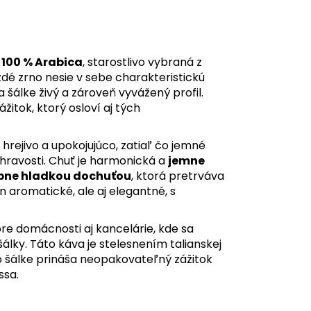
100 % Arabica
, starostlivo vybraná z
ždé zrno nesie v sebe charakteristickú
 šálke živý a zároveň vyvážený profil.
itok, ktorý osloví aj tých
 hrejivo a upokojujúco, zatiaľ čo jemné
 hravosti. Chuť je harmonická a
jemne
ábne hladkou dochuťou
, ktorá pretrváva
n aromatické, ale aj elegantné, s
pre domácnosti aj kancelárie, kde sa
šálky. Táto káva je stelesnením talianskej
 po šálke prináša neopakovateľný zážitok
ssa.