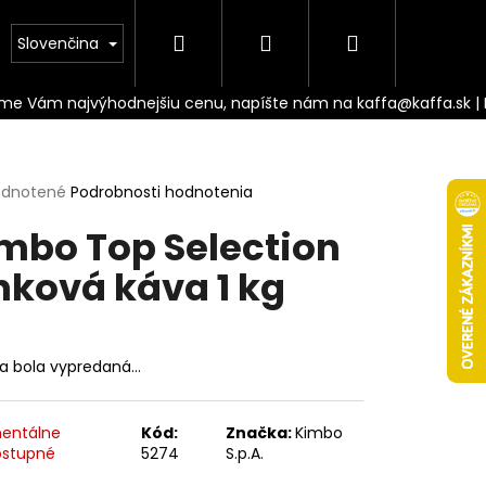
Hľadať
Prihlásenie
Nákupný
Doprava
Slovenčina
košík
erné
dnotené
Podrobnosti hodnotenia
tenie
mbo Top Selection
ktu
nková káva 1 kg
ičiek.
ka bola vypredaná…
Nasledujúce
entálne
Kód:
Značka:
Kimbo
stupné
5274
S.p.A.