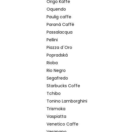
Origo Kaffe
Oquendo
Paulig caffe
Paranà Caffè
Passalacqua
Pellini
Piazza d´Oro
Popradská
Rioba
Rio Negro
Segafredo
Starbucks Coffe
Tchibo
Tonino Lamborghini
Trismoka
Vaspiatta
Venetico Caffe
Vergnano