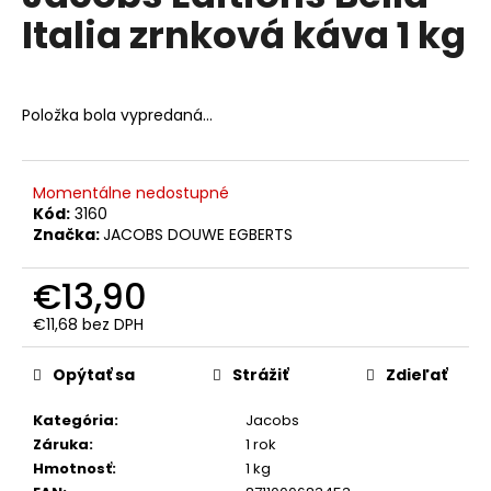
č
je
Italia zrnková káva 1 kg
0,0
a
z
m
5
e
hviezdičiek.
Položka bola vypredaná…
LAVAZZA
CREMA
E
Momentálne nedostupné
GUSTO
RICCO
Kód:
3160
MLETÁ
Značka:
JACOBS DOUWE EGBERTS
KÁVA
250
€13,90
G
€6,50
€11,68 bez DPH
Pôvodne:
Jednotková
€9
cena:
Opýtať sa
Strážiť
Zdieľať
Kategória
:
Jacobs
Záruka
:
1 rok
Hmotnosť
:
1 kg