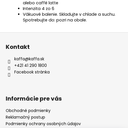
alebo caffé latte
Intenzita 4 zo 6
Vákuové balenie. Skladujte v chlade a suchu.
Spotrebujte do: pozri na obale.
Z
á
Kontakt
p
ä
kaffa
@
kaffa.sk
t
+421 41 290 1800
i
Facebook stránka
e
Informácie pre vás
Obchodné podmienky
Reklamačný postup
Podmienky ochrany osobných údajov