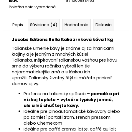
EAN
:
8711000683453
Položka bola vypredaná…
Popis
Súvisiace (4)
Hodnotenie
Diskusia
Jacobs Editions Bella Italia zrnková káva 1 kg
Talianske umenie kávy je známe aj za hranicami
krajiny a je jedným z mnohých kúziel
Talianska. Inšpirovaní talianskou vášňou pre kávu
sme do výberu ročníka vybrali len tie
najaromatickejšie zrná a s láskou ich
upražili. Taliansky životný štýl si môžete priniesť
domov aj vy.
Praženie na taliansky spôsob –
pomalé a pri
nízkej teplote – vytvára typicky jemnú,
ale silnú chuť tejto kávy.
Ideálne pre plnoautomatické kávovary alebo
po zomletí portafiltrom, French pressom
alebo Chemexom
Ideálne pre caffé crema, latte, caffé au lait