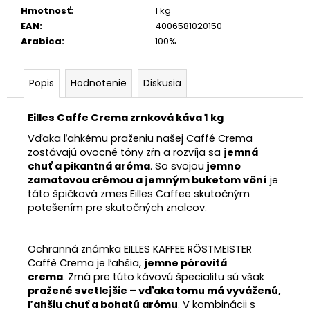
Hmotnosť
:
1 kg
EAN
:
4006581020150
Arabica
:
100%
Popis
Hodnotenie
Diskusia
Eilles Caffe Crema zrnková káva 1 kg
Vďaka ľahkému praženiu našej Caffé Crema
zostávajú ovocné tóny zŕn a rozvíja sa
jemná
chuť a pikantná aróma
. So svojou
jemno
zamatovou crémou a jemným buketom vôní
je
táto špičková zmes Eilles Caffee skutočným
potešením pre skutočných znalcov.
Ochranná známka EILLES KAFFEE RÖSTMEISTER
Caffè Crema je ľahšia,
jemne pórovitá
crema
. Zrná pre túto kávovú špecialitu sú však
pražené svetlejšie – vďaka tomu má vyváženú,
ľahšiu chuť a bohatú arómu
. V kombinácii s