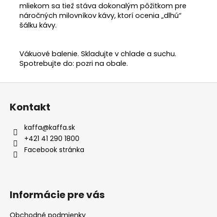
mliekom sa tiež stáva dokonalým pôžitkom pre
náročných milovníkov kávy, ktorí ocenia „dlhú“
šálku kávy.
Vákuové balenie. Skladujte v chlade a suchu.
Spotrebujte do: pozri na obale.
Z
á
Kontakt
p
ä
kaffa
@
kaffa.sk
t
+421 41 290 1800
i
Facebook stránka
e
Informácie pre vás
Obchodné podmienky