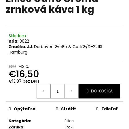
č
je
zrnková káva 1 kg
0,0
a
z
m
5
e
hviezdičiek.
Skladom
LAVAZZA
Kód:
3022
QUALITA
ROSSA,
Značka:
J.J. Darboven GmBh & Co. KG/D-22113
ZRNKOVÁ
Hamburg
1
KG
€19
–13 %
€19,50
€16,50
Pôvodne:
€22,50
€13,87 bez DPH
Jednotková
DO KOŠÍKA
cena:
Opýtať sa
Strážiť
Zdieľať
Kategória
:
Eilles
Záruka
:
1 rok