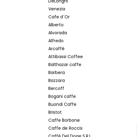
DeLonghi
LAVAZZA ESPRESSO ITALIANO CLASSICO
DÓZA MLETÁ KÁVA 250 G
Venezia
€6,40
Cafe d´Or
Pôvodne:
€7
Alberto
Alvorada
Alfredo
Arcaffé
Attibassi Coffee
Balthazar caffe
Barbera
Bazzara
Bercoff
Bogani caffe
Buondi Caffe
Bristot
Caffe Borbone
Caffe de Roccis
Caffé Del Doge S.R.L.