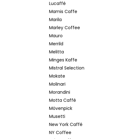
Lucaffé
Mamis Caffe
Marila
Marley Coffee
Mauro
Merrild
Melitta
Minges Kaffe
Mistral Selection
Mokate
Molinari
Morandini
Motta Caffé
Mövenpick
Musetti
New York Caffé
NY Coffee