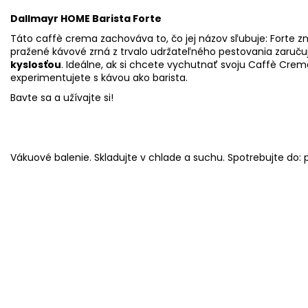
Dallmayr HOME Barista Forte
Táto caffè crema zachováva to, čo jej názov sľubuje: Forte 
pražené kávové zrná z trvalo udržateľného pestovania zaruču
kyslosťou
. Ideálne, ak si chcete vychutnať svoju Caffè Crema
experimentujete s kávou ako barista.
Bavte sa a užívajte si!
Vákuové balenie. Skladujte v chlade a suchu. Spotrebujte do: p