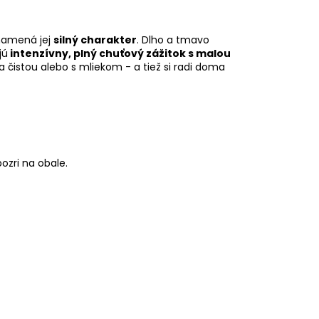
znamená jej
silný charakter
. Dlho a tmavo
jú
intenzívny, plný chuťový zážitok s malou
 čistou alebo s mliekom - a tiež si radi doma
ozri na obale.