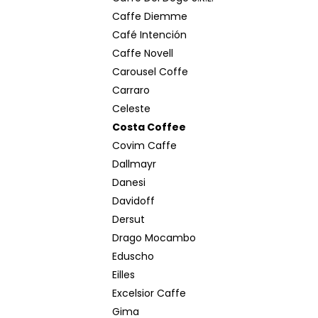
Caffe Diemme
Café Intención
Caffe Novell
Carousel Coffe
Carraro
Celeste
Costa Coffee
Covim Caffe
Dallmayr
Danesi
Davidoff
Dersut
Drago Mocambo
Eduscho
Eilles
Excelsior Caffe
Gima