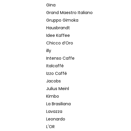
Gina
Grand Maestro Italiano
Gruppo Gimoka
Hausbrandt
Idee Kaffee
Chicco d’Oro
illy
Intenso Caffe
Italcaffé
Izzo Caffé
Jacobs
Julius Meinl
Kimbo
La Brasiliana
Lavazza
Leonardo
L'OR