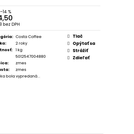
SUPER CREMA PREMIUM
1KG
–14 %
4,50
18 bez DPH
otková
:
Tlač
gória
:
Costa Coffee
ka
:
2 roky
Opýtať sa
tnosť
:
1 kg
Strážiť
5012547004880
Zdieľať
ica
:
zmes
usta
:
zmes
žka bola vypredaná…