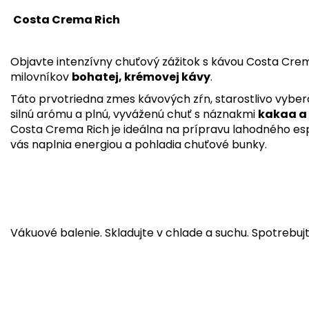
Costa Crema Rich
Objavte intenzívny chuťový zážitok s kávou Costa Crem
milovníkov
bohatej, krémovej kávy
.
Táto prvotriedna zmes kávových zŕn, starostlivo vyber
silnú arómu a plnú, vyváženú chuť s náznakmi
kakaa a
Costa Crema Rich je ideálna na prípravu lahodného e
vás naplnia energiou a pohladia chuťové bunky.
Vákuové balenie. Skladujte v chlade a suchu. Spotrebujt