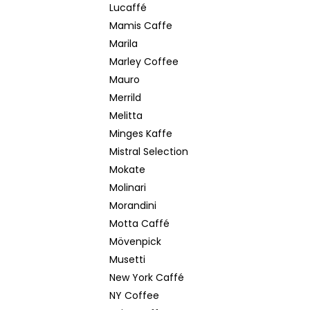
Lucaffé
Mamis Caffe
Marila
Marley Coffee
Mauro
Merrild
Melitta
Minges Kaffe
Mistral Selection
Mokate
Molinari
Morandini
Motta Caffé
Mövenpick
Musetti
New York Caffé
NY Coffee