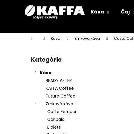
K
Prejsť
na
o
Káva
Čaj
obsah
Späť
Späť
š
do
do
í
k
obchodu
obchodu
Domov
Káva
Zrnková káva
Costa Cof
B
o
Kategórie
Preskočiť
č
kategórie
n
Káva
ý
READY AFTER
p
KAFFA Coffee
a
Future Coffee
n
Zrnková káva
e
Caffé Ferucci
l
Garibaldi
Bialetti