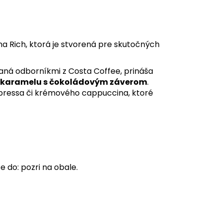
a Rich, ktorá je stvorená pre skutočných
aná odborníkmi z Costa Coffee, prináša
 karamelu s čokoládovým záverom
.
spressa či krémového cappuccina, ktoré
e do: pozri na obale.