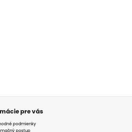
rmácie pre vás
odné podmienky
amačný postup