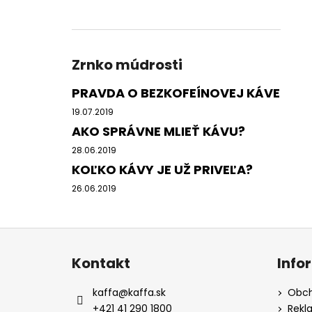
Zrnko múdrosti
PRAVDA O BEZKOFEÍNOVEJ KÁVE
19.07.2019
AKO SPRÁVNE MLIEŤ KÁVU?
28.06.2019
KOĽKO KÁVY JE UŽ PRIVEĽA?
26.06.2019
Z
á
Kontakt
Info
p
ä
kaffa
@
kaffa.sk
Obch
t
+421 41 290 1800
Rekl