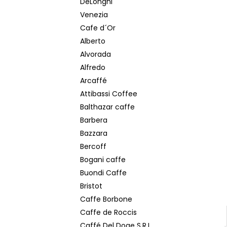
DeLonghi
MOKATE 2IN1 XXL 24 KS
Venezia
€5,50
Cafe d´Or
Alberto
Alvorada
Alfredo
Arcaffé
Attibassi Coffee
Balthazar caffe
Barbera
Bazzara
Bercoff
Bogani caffe
Buondi Caffe
Bristot
Caffe Borbone
Caffe de Roccis
Caffé Del Doge S.R.L.