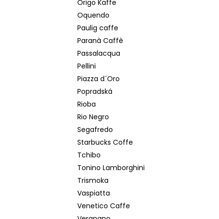
Origo Kaffe
Oquendo
Paulig caffe
Paranà Caffè
Passalacqua
Pellini
Piazza d´Oro
Popradská
Rioba
Rio Negro
Segafredo
Starbucks Coffe
Tchibo
Tonino Lamborghini
Trismoka
Vaspiatta
Venetico Caffe
Vergnano