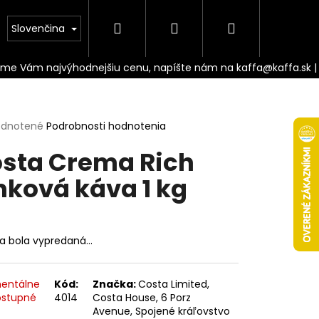
Hľadať
Prihlásenie
Nákupný
Doprava
Slovenčina
košík
erné
dnotené
Podrobnosti hodnotenia
tenie
sta Crema Rich
ktu
nková káva 1 kg
ičiek.
ka bola vypredaná…
Nasledujúce
entálne
Kód:
Značka:
Costa Limited,
stupné
4014
Costa House, 6 Porz
Avenue, Spojené kráľovstvo