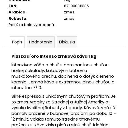
EAN
:
8711000319185
Arabica
:
zmes
Robusta
:
zmes
Položka bola vypredaná…
Popis
Hodnotenie
Diskusia
Piazza d´oro Intenso zrnková káva 1 kg
Intenzívna vôňa a chuť s dominantnou chuťou
horkej čokolády, kakaových bôbov a
muškátového orechu, doplnená o dotyk čierneho
korenia. Jemná káva s extrémnou plnou chuťou a
intenzitou 7/10.
Silné espresso s unikátnym chuťovým profilom. Je
to zmes Arabiky zo Strednej a Južnej Ameriky a
vysoko kvalitnej Robusty z Ugandy. Kávové zrná sú
pomaly pražené v bubnovej pražiarni po dobu 10 –
12 minút. Vďaka tomuto stredne tmavému
praženiu si káva získa plnú a silnú chuť. Ideálna