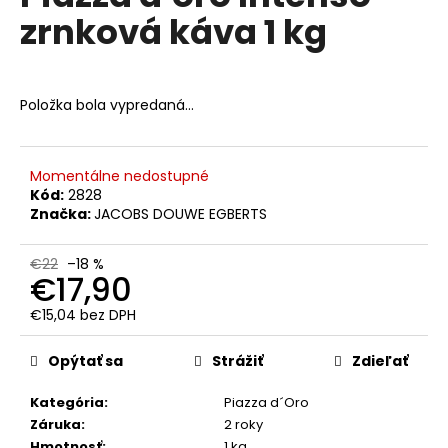
č
je
zrnková káva 1 kg
0,0
a
z
m
5
e
hviezdičiek.
Položka bola vypredaná…
DALLMAYR
HOME
BARISTA
Momentálne nedostupné
DOLCE
ZRNKOVA
Kód:
2828
KÁVA
Značka:
JACOBS DOUWE EGBERTS
1
KG
€22
–18 %
€15,50
€17,90
Pôvodne:
€19
€15,04 bez DPH
Jednotková
cena:
Opýtať sa
Strážiť
Zdieľať
Kategória
:
Piazza d´Oro
Záruka
:
2 roky
Hmotnosť
:
1 kg