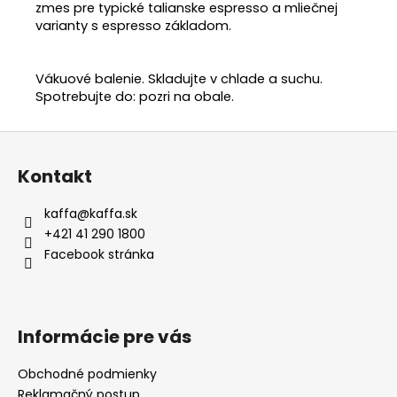
zmes pre typické talianske espresso a mliečnej
varianty s espresso základom.
Vákuové balenie. Skladujte v chlade a suchu.
Spotrebujte do: pozri na obale.
Z
á
Kontakt
p
ä
kaffa
@
kaffa.sk
t
+421 41 290 1800
i
Facebook stránka
e
Informácie pre vás
Obchodné podmienky
Reklamačný postup