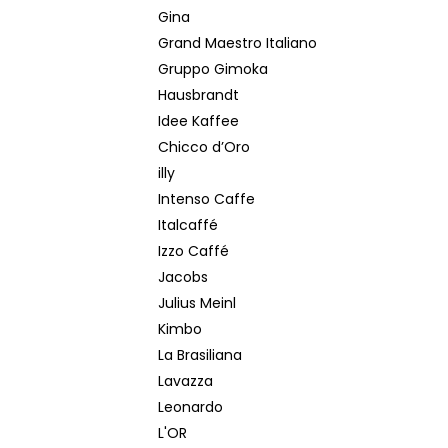
Gina
Grand Maestro Italiano
Gruppo Gimoka
Hausbrandt
Idee Kaffee
Chicco d’Oro
illy
Intenso Caffe
Italcaffé
Izzo Caffé
Jacobs
Julius Meinl
Kimbo
La Brasiliana
Lavazza
Leonardo
L'OR