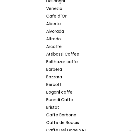
DeLonghi
LAVAZZA ESPRESSO ITALIANO CLASSICO
DÓZA MLETÁ KÁVA 250 G
Venezia
€6,40
Cafe d´Or
Pôvodne:
€7
Alberto
Alvorada
Alfredo
Arcaffé
Attibassi Coffee
Balthazar caffe
Barbera
Bazzara
Bercoff
Bogani caffe
Buondi Caffe
Bristot
Caffe Borbone
Caffe de Roccis
Caffé Del Doge S.R.L.