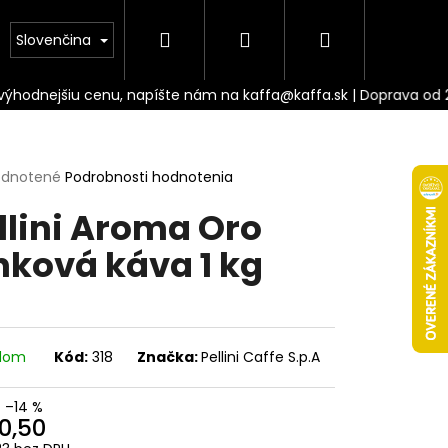
Hľadať
Prihlásenie
Nákupný
Doprava
Slovenčina
košík
erné
dnotené
Podrobnosti hodnotenia
tenie
llini Aroma Oro
ktu
nková káva 1 kg
ičiek.
adom
Kód:
318
Značka:
Pellini Caffe S.p.A
Nasledujúce
–14 %
0,50