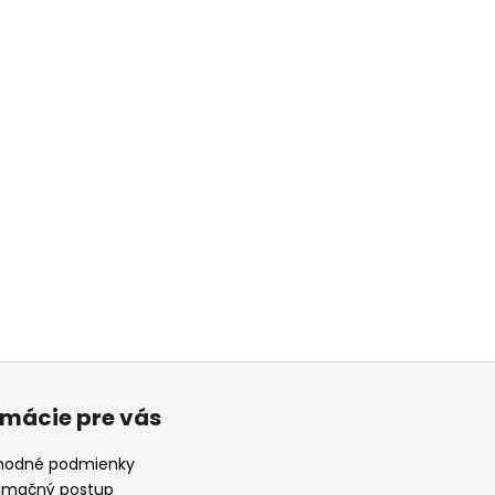
rmácie pre vás
odné podmienky
amačný postup