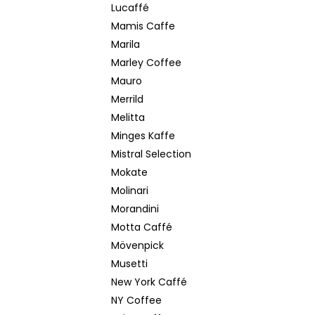
Lucaffé
Mamis Caffe
Marila
Marley Coffee
Mauro
Merrild
Melitta
Minges Kaffe
Mistral Selection
Mokate
Molinari
Morandini
Motta Caffé
Mövenpick
Musetti
New York Caffé
NY Coffee