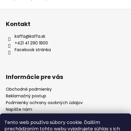
Z
á
Kontakt
p
ä
kaffa
@
kaffa.sk
t
+421 41 290 1800
i
Facebook stránka
e
Informácie pre vás
Obchodné podmienky
Reklamačný postup
Podmienky ochrany osobných údajov
Napíšte nám
Mapa serveru
Tento web používa súbory cookie. Ďalším
prechádzaním tohto webu vyjadrujete súhlas s ich