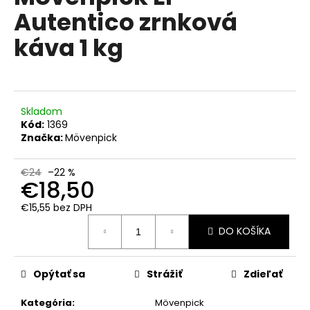
č
je
Autentico zrnková
0,0
a
z
m
káva 1 kg
5
e
hviezdičiek.
KAFFA
COFFEE
ETHIOPIA
Skladom
ZRNKOVÁ
Kód:
1369
KÁVA
Značka:
Mövenpick
1
KG
€24
–22 %
€17,90
€18,50
Pôvodne:
€19
€15,55 bez DPH
Jednotková
DO KOŠÍKA
cena:
Opýtať sa
Strážiť
Zdieľať
Kategória
:
Mövenpick