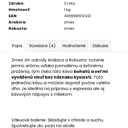
Záruka
:
2 roky
Hmotnosť
:
1 kg
EAN
:
4006581012421
Arabica
:
zmes
Robusta
:
zmes
Popis
Súvisiace (4)
Hodnotenie
Diskusia
Zmes zŕn odrody Arabica a Robusta rozvinie
jemnú arómu vďaka pomalému a šetrnému
praženia, tým získa táto káva
bohatú a veľmi
vyváženú chuť bez náznaku kyslosti.
Túto
jedinečnú kávu si môžete dopriať počas celého
dňa. Je ideálna na prípravu v espressa ale aj
kávových nápojov s mliekom.
Vákuové balenie. Skladujte v chlade a suchu.
Spotrebujte do: pozri na obale.