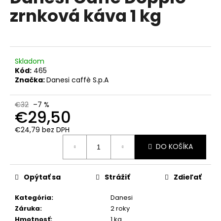
č
je
zrnková káva 1 kg
0,0
a
z
m
5
e
hviezdičiek.
Skladom
LAVAZZA
Kód:
465
CREMA
&
Značka:
Danesi caffè S.p.A
GUSTO
MLETÁ
KÁVA
€32
–7 %
€29,50
250
G
€24,79 bez DPH
€4,90
Jednotková
Pôvodne:
DO KOŠÍKA
cena:
€5,90
Opýtať sa
Strážiť
Zdieľať
Kategória
:
Danesi
Záruka
:
2 roky
Hmotnosť
:
1 kg