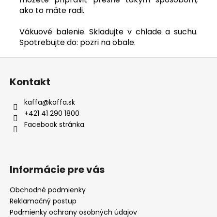
ako to máte radi.
Vákuové balenie. Skladujte v chlade a suchu.
Spotrebujte do: pozri na obale.
Z
á
Kontakt
p
ä
kaffa
@
kaffa.sk
t
+421 41 290 1800
i
Facebook stránka
e
Informácie pre vás
Obchodné podmienky
Reklamačný postup
Podmienky ochrany osobných údajov