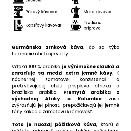
kávovar
Pákový kávovar
Moka kávovar
Tradičná
Kapsľový kávovar
príprava
Gurmánska zrnková káva
, čo sa týka
harmónie chutí aj kvality.
Vďaka 100 % arabike
je výnimočne sladká a
zaraďuje sa medzi extra jemné kávy
. K
nádhernej zamatovej konzistencii a
pretrvávajúcej chuti prispieva africká a
brazílska arabika.
Premytá arabika z
východnej Afriky a Kolumbie
zase
zvýrazňujú jej plnosť, prepožičiavajú jej jemné
tóny kakaa a zamatovú krémovosť.
Toto je naozaj pôžitková káva
, ktorú si
môžete pripraviť presne takým spôsobom,