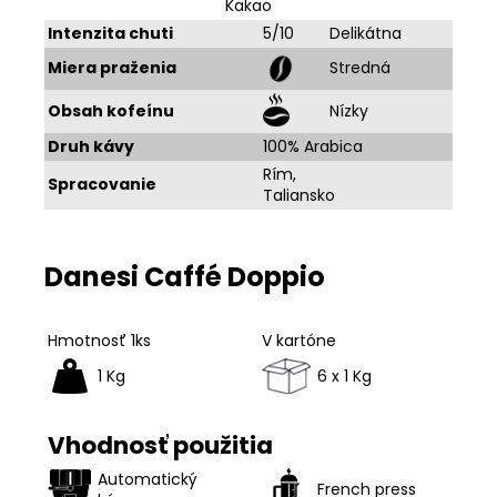
Kakao
Intenzita chuti
5/10
Delikátna
Miera praženia
Stredná
Obsah kofeínu
Nízky
Druh kávy
100% Arabica
Rím,
Spracovanie
Taliansko
Danesi Caffé Doppio
Hmotnosť 1ks
V kartóne
1 Kg
6 x 1 Kg
Vhodnosť použitia
Automatický
French press