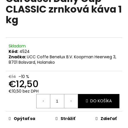
č
je
CLASSIC zrnková káva 1
0,0
a
z
m
kg
5
e
hviezdičiek.
KIMBO
ESPRESSO
BARISTA
Skladom
ZRNKOVÁ
Kód:
4524
KÁVA
Značka:
UCC Coffe Benelux B.V. Koopman Heerweg 3,
1
8701 Bolsvard, Holansko
KG
€18,50
€14
–10 %
Pôvodne:
€12,50
€21
€10,50 bez DPH
Jednotková
DO KOŠÍKA
cena:
Opýtať sa
Strážiť
Zdieľať