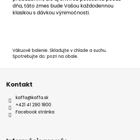
dňa, táto zmes bude Vašou každodennou
klasikou s dávkou výnimočnosti.
Vákuové balenie. Skladujte v chlade a suchu.
Spotrebujte do: pozri na obale.
Z
á
Kontakt
p
ä
kaffa
@
kaffa.sk
t
+421 41 290 1800
i
Facebook stránka
e