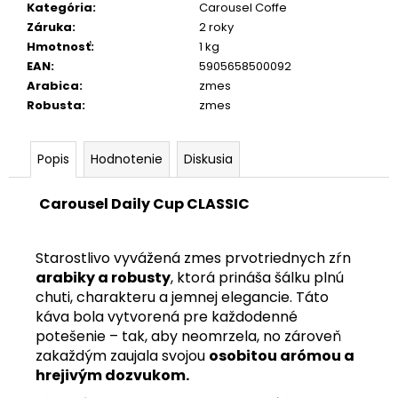
Kategória
:
Carousel Coffe
Záruka
:
2 roky
Hmotnosť
:
1 kg
EAN
:
5905658500092
Arabica
:
zmes
Robusta
:
zmes
Popis
Hodnotenie
Diskusia
Carousel Daily Cup CLASSIC
Starostlivo vyvážená zmes prvotriednych zŕn
arabiky a robusty
, ktorá prináša šálku plnú
chuti, charakteru a jemnej elegancie. Táto
káva bola vytvorená pre každodenné
potešenie – tak, aby neomrzela, no zároveň
zakaždým zaujala svojou
osobitou arómou a
hrejivým dozvukom.