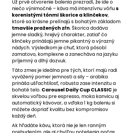
Už prvé otvorenie balenia prezradí, že ide o
niečo výnimočné – káva má intenzívnu vôňu
s
korenistými tónmi škorice a klinčekov
,
ktoré sa krásne prelínajú s bohatým základom
tmavšie pražených zŕn
. Škorica dodáva
jemne sladký, hrejivý charakter, zatiaľ čo
klinčeky prinášajú jemne pikantný a výrazný
nádych. Výsledkom je chuť, ktorá pôsobí
zamatovo, komplexne a zanecháva na jazyku
príjemný a dlhý dozvuk.
Táto zmes je ideálna pre tých, ktorí majú radi
vyvážený pomer jemnosti a sily – arabika
prináša ušľachtilosť, robusta zase intenzitu a
bohaté telo.
Carousel Daily Cup CLASSIC
je
skvelou voľbou pre espresso, moka kanvicu aj
automatický kávovar, a vďaka 1 kg baleniu si
môžete dopriať kvalitu bez kompromisov
každý deň.
Ak hľadáte kávu, ktorá nie je len ranným
prebudením, ale aj chvíľou potešenia počas