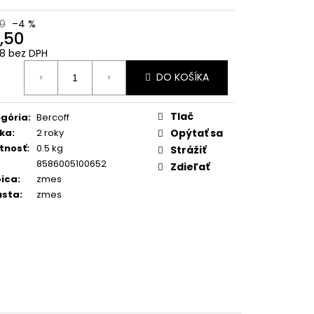
 BARISTA DOLCE
1 KG
0
–4 %
,50
8 bez DPH
otková
DO KOŠÍKA
:
Tlač
gória
:
Bercoff
ka
:
2 roky
Opýtať sa
tnosť
:
0.5 kg
Strážiť
8586005100652
Zdieľať
ica
:
zmes
usta
:
zmes