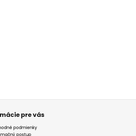
rmácie pre vás
odné podmienky
amačný postup