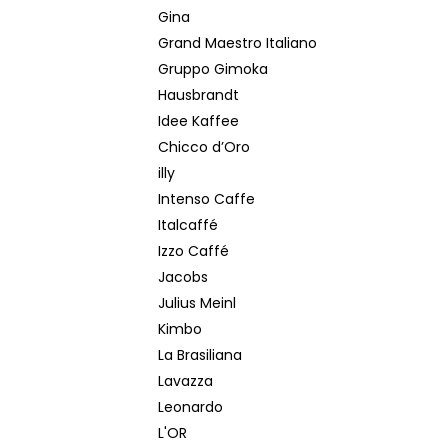
Gina
Grand Maestro Italiano
Gruppo Gimoka
Hausbrandt
Idee Kaffee
Chicco d’Oro
illy
Intenso Caffe
Italcaffé
Izzo Caffé
Jacobs
Julius Meinl
Kimbo
La Brasiliana
Lavazza
Leonardo
L'OR