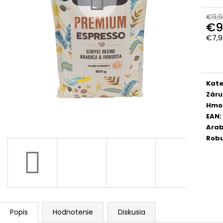
KAFFA COFFEE SUPER CREMA PREMIUM
DALLMAYR HOME
ZRNKOVÁ KÁVA 1KG
ZRNKOVA KÁVA 
€9,9
€16,50
€15,50
€9
Pôvodne:
€19
Pôvodne:
€19
€7,9
Jedn
cena
Kate
Záru
Hmo
EAN
:
Arab
Rob
Popis
Hodnotenie
Diskusia