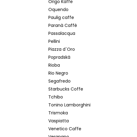
Origo Kaffe
Oquendo
Paulig caffe
Paranà Caffè
Passalacqua
Pellini
Piazza d´Oro
Popradská
Rioba
Rio Negro
Segafredo
Starbucks Coffe
Tchibo
Tonino Lamborghini
Trismoka
Vaspiatta
Venetico Caffe
Vergnano