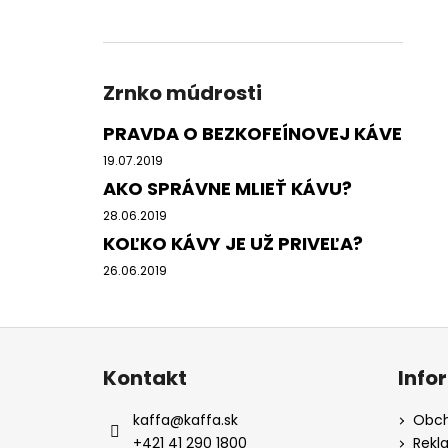
Zrnko múdrosti
PRAVDA O BEZKOFEÍNOVEJ KÁVE
19.07.2019
AKO SPRÁVNE MLIEŤ KÁVU?
28.06.2019
KOĽKO KÁVY JE UŽ PRIVEĽA?
26.06.2019
Z
á
Kontakt
Info
p
ä
kaffa
@
kaffa.sk
Obch
t
+421 41 290 1800
Rekl