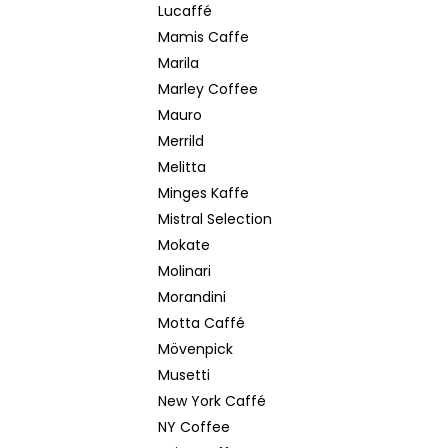
Lucaffé
Mamis Caffe
Marila
Marley Coffee
Mauro
Merrild
Melitta
Minges Kaffe
Mistral Selection
Mokate
Molinari
Morandini
Motta Caffé
Mövenpick
Musetti
New York Caffé
NY Coffee