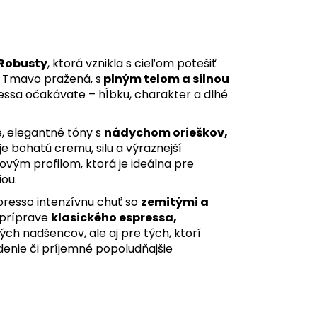
 Robusty
, ktorá vznikla s cieľom potešiť
. Tmavo pražená, s
plným telom a silnou
ressa očakávate – hĺbku, charakter a dlhé
e, elegantné tóny s
nádychom orieškov,
e bohatú cremu, silu a výraznejší
vým profilom, ktorá je ideálna pre
iou.
resso intenzívnu chuť so
zemitými a
i príprave
klasického espressa,
ých nadšencov, ale aj pre tých, ktorí
enie či príjemné popoludňajšie