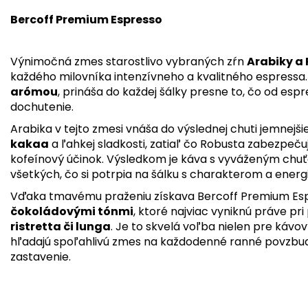
Bercoff Premium Espresso
Výnimočná zmes starostlivo vybraných zŕn
Arabiky a
každého milovníka intenzívneho a kvalitného espressa
arómou
, prináša do každej šálky presne to, čo od esp
dochutenie.
Arabika v tejto zmesi vnáša do výslednej chuti jemnejši
kakaa
a ľahkej sladkosti, zatiaľ čo Robusta zabezpečuj
kofeínový účinok. Výsledkom je káva s vyváženým chuťo
všetkých, čo si potrpia na šálku s charakterom a energ
Vďaka tmavému praženiu získava Bercoff Premium Esp
čokoládovými tónmi
, ktoré najviac vyniknú práve pr
ristretta či lunga
. Je to skvelá voľba nielen pre kávov
hľadajú spoľahlivú zmes na každodenné ranné povzbud
zastavenie.