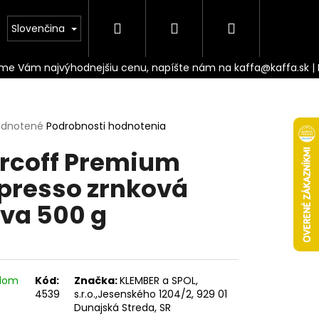
Hľadať
Prihlásenie
Nákupný
Doprava
Slovenčina
košík
erné
dnotené
Podrobnosti hodnotenia
tenie
rcoff Premium
ktu
presso zrnková
va 500 g
ičiek.
adom
Kód:
Značka:
KLEMBER a SPOL,
Nasledujúce
4539
s.r.o.,Jesenského 1204/2, 929 01
Dunajská Streda, SR