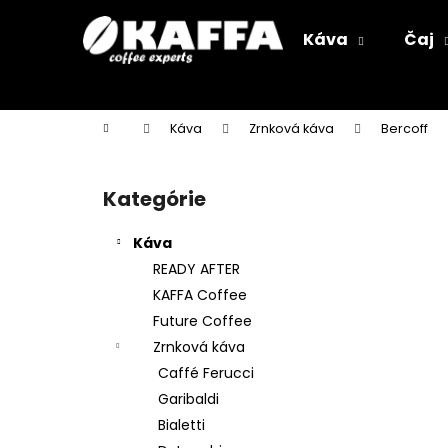
K
Prejsť
na
o
Káva
Čaj
obsah
Späť
Späť
š
do
do
í
k
obchodu
obchodu
Domov
Káva
Zrnková káva
Bercoff
B
o
Kategórie
Preskočiť
č
kategórie
n
Káva
ý
READY AFTER
p
KAFFA Coffee
a
Future Coffee
n
Zrnková káva
e
Caffé Ferucci
l
Garibaldi
Bialetti