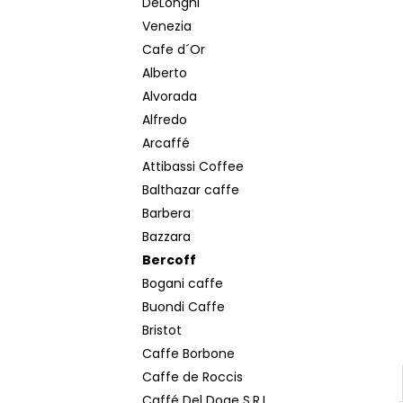
DeLonghi
POPRADSKÁ COLOMBIA ZRNKOVÁ KÁVA
250 G
Venezia
€6,20
Cafe d´Or
Pôvodne:
€7
Alberto
Alvorada
Alfredo
Arcaffé
Attibassi Coffee
Balthazar caffe
Barbera
Bazzara
Bercoff
Bogani caffe
Buondi Caffe
Bristot
Caffe Borbone
Caffe de Roccis
Caffé Del Doge S.R.L.